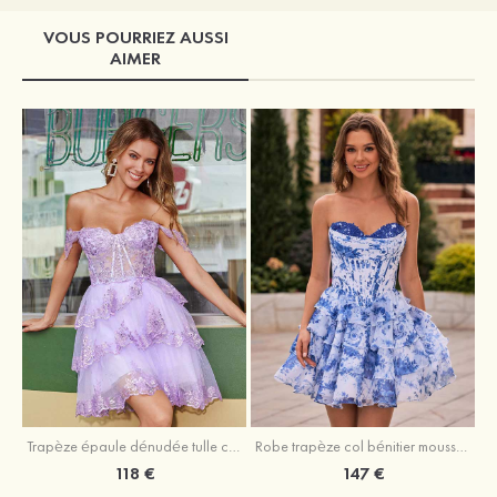
VOUS POURRIEZ AUSSI
AIMER
Trapèze épaule dénudée tulle courte/mini robe de fête de la rentrée avec paillettes
Robe trapèze col bénitier mousseline courte/mini robe de fête de la rentrée avec appliqué
118 €
147 €