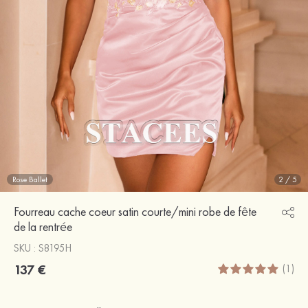
Rose Ballet
2
/
5
Fourreau cache coeur satin courte/mini robe de fête
de la rentrée
SKU : S8195H
137 €
(1)