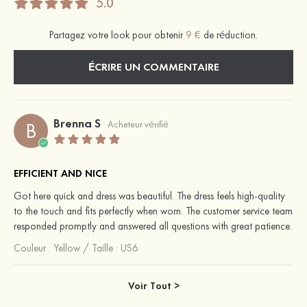
5.0
Partagez votre look pour obtenir
9 €
de réduction.
ÉCRIRE UN COMMENTAIRE
Brenna S
B
Acheteur vérifié
EFFICIENT AND NICE
Got here quick and dress was beautiful. The dress feels high-quality
to the touch and fits perfectly when worn. The customer service team
responded promptly and answered all questions with great patience.
Couleur :
Yellow
/
Taille : US6
Voir Tout >