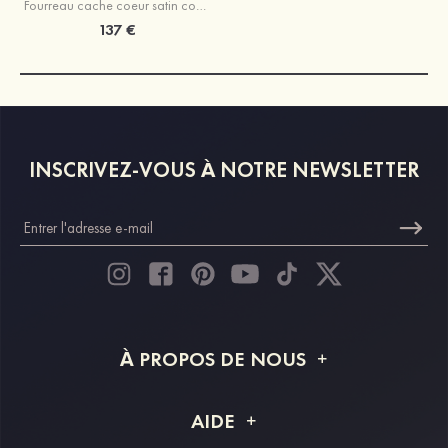
Fourreau cache coeur satin courte/mini robe de fête de la rentrée
137 €
INSCRIVEZ-VOUS À NOTRE NEWSLETTER
À PROPOS DE NOUS
À propos de STACEES
AIDE
Livraison