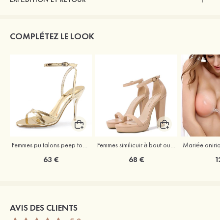
COMPLÉTEZ LE LOOK
Femmes pu talons peep toe sandales talon stiletto chaussures d'extérieur avec boucle
Femmes similicuir à bout ouvert plateforme sandales talon bottier outdoor chaussures
63 €
68 €
1
AVIS DES CLIENTS