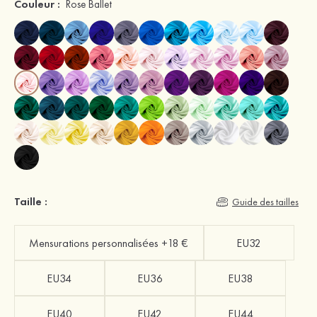
Couleur :
Rose Ballet
Taille :
Guide des tailles
Mensurations personnalisées +18 €
EU32
EU34
EU36
EU38
EU40
EU42
EU44