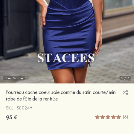
Bleu Marine
2
/
7
Fourreau cache coeur soie comme du satin courte/mini
robe de fête de la rentrée
SKU : S8024H
95 €
(6)