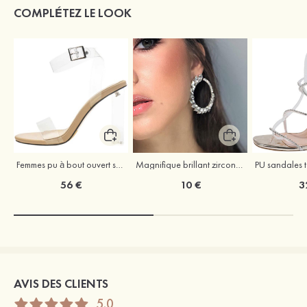
COMPLÉTEZ LE LOOK
Femmes pu à bout ouvert sandales escarpins talon bottier outdoor chaussure
Magnifique brillant zircone cubique strass boucles d'oreilles
56 €
10 €
3
AVIS DES CLIENTS
5.0