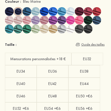
Couleur :
Bleu Marine
Taille :
Guide des tailles
Mensurations personnalisées +18 €
EU32
EU34
EU36
EU38
EU40
EU42
EU44
EU46
EU48
EU50 +€6
EU52 +€6
EU54 +€6
EU56 +€6