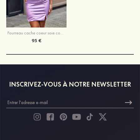
Fourreau cache coeur soie comme du satin courte/mini robe de fête de la rentrée
95 €
INSCRIVEZ-VOUS À NOTRE NEWSLETTER