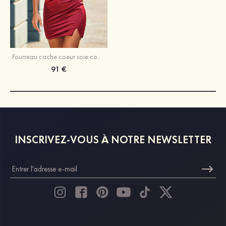
Fourreau cache coeur soie comme du satin courte/mini robe de fête de la rentrée
91 €
INSCRIVEZ-VOUS À NOTRE NEWSLETTER