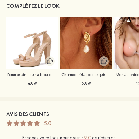
COMPLÉTEZ LE LOOK
Femmes similicuir à bout ouvert plateforme sandales talon bottier outdoor chaussures
Charmant élégant exquis argent s925 boucles d'oreilles
68 €
23 €
1
AVIS DES CLIENTS
5.0
Partagez votre look pour obtenir
9 €
de réduction.