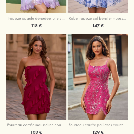
Trapèze épaule dénudée tulle courte/mini robe de fête de la rentrée avec paillettes
Robe trapèze col bénitier mousseline courte/mini robe de fête de la rentrée avec appliqué
118 €
147 €
Fourreau carrée mousseline courte/mini robe de fête de la rentré avec volants
Fourreau carrée paillettes courte/mini robe de fête de la rentrée
108 €
129 €