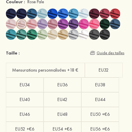
Couleur :
Rose Pale
Taille :
Guide des tailles
Mensurations personnalisées +18 €
EU32
EU34
EU36
EU38
EU40
EU42
EU44
EU46
EU48
EU50 +€6
EU52 +€6
EU54 +€6
EU56 +€6