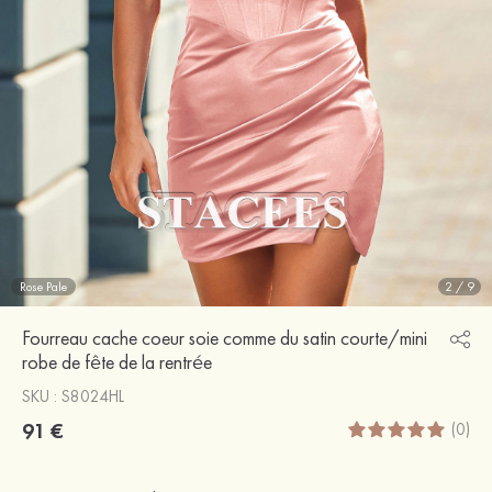
Rose Pale
2
/
9
Fourreau cache coeur soie comme du satin courte/mini
robe de fête de la rentrée
SKU : S8024HL
91 €
(0)