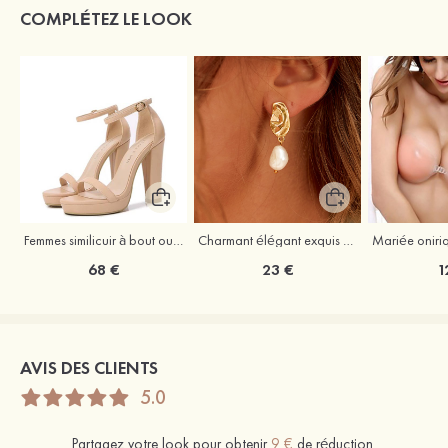
COMPLÉTEZ LE LOOK
Femmes similicuir à bout ouvert plateforme sandales talon bottier outdoor chaussures
Charmant élégant exquis argent s925 boucles d'oreilles
68 €
23 €
1
AVIS DES CLIENTS
5.0
Partagez votre look pour obtenir
9 €
de réduction.