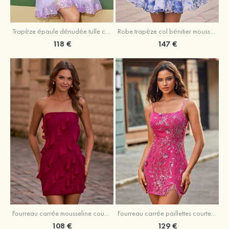
Trapèze épaule dénudée tulle courte/mini robe de fête de la rentrée avec paillettes
Robe trapèze col bénitier mousseline courte/mini robe de fête de la rentrée avec appliqué
118 €
147 €
Fourreau carrée mousseline courte/mini robe de fête de la rentré avec volants
Fourreau carrée paillettes courte/mini robe de fête de la rentrée
108 €
129 €