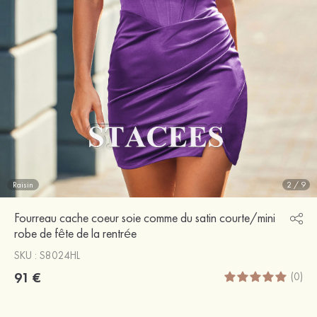
Raisin
2
/
9
Fourreau cache coeur soie comme du satin courte/mini
robe de fête de la rentrée
SKU : S8024HL
91 €
(0)