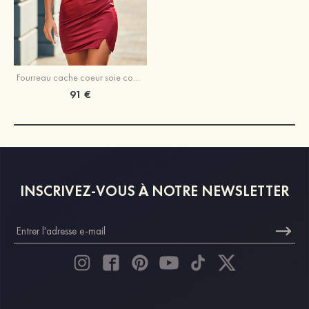
Fourreau cache coeur soie comme du satin courte/mini robe de fête de la rentrée
91 €
INSCRIVEZ-VOUS À NOTRE NEWSLETTER