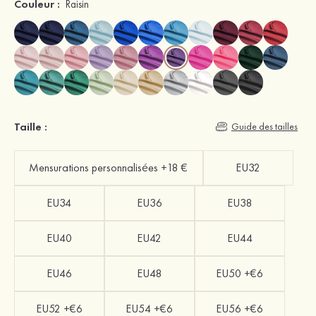
Couleur :
Raisin
Taille :
Guide des tailles
Mensurations personnalisées +18 €
EU32
EU34
EU36
EU38
EU40
EU42
EU44
EU46
EU48
EU50 +€6
EU52 +€6
EU54 +€6
EU56 +€6