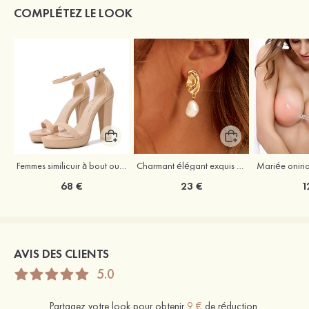
COMPLÉTEZ LE LOOK
Femmes similicuir à bout ouvert plateforme sandales talon bottier outdoor chaussures
Charmant élégant exquis argent s925 boucles d'oreilles
68 €
23 €
1
AVIS DES CLIENTS
5.0
Partagez votre look pour obtenir
9 €
de réduction.