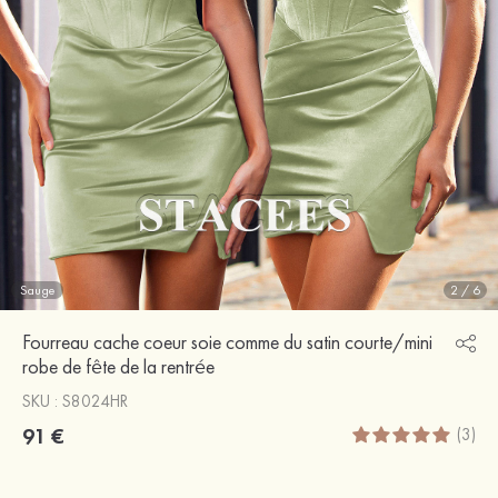
Sauge
2
/
6
Fourreau cache coeur soie comme du satin courte/mini
robe de fête de la rentrée
SKU : S8024HR
91 €
(3)