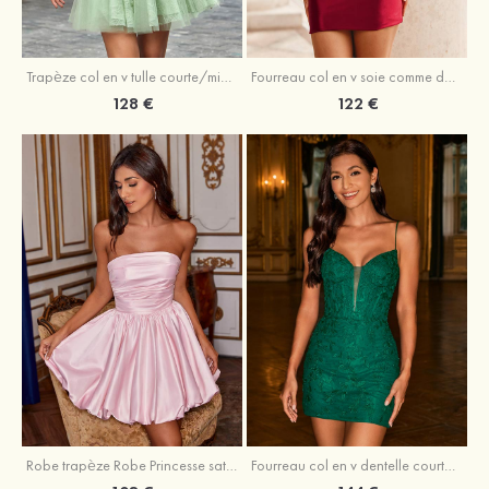
Trapèze col en v tulle courte/mini robe de fête de la rentrée avec perles
Fourreau col en v soie comme du satin courte/mini robe de fête de la rentrée avec paillettes
128 €
122 €
Robe trapèze Robe Princesse satin sans manches courte/mini robe de fête de la rentrée
Fourreau col en v dentelle courte/mini robe de fête de la rentré avec perles