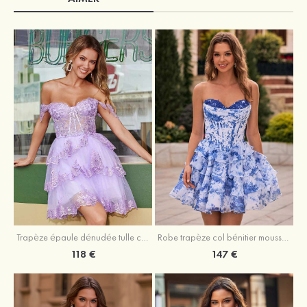
Trapèze épaule dénudée tulle courte/mini robe de fête de la rentrée avec paillettes
Robe trapèze col bénitier mousseline courte/mini robe de fête de la rentrée avec appliqué
118 €
147 €