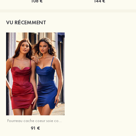
108 €
144 €
VU RÉCEMMENT
Fourreau cache coeur soie comme du satin courte/mini robe de fête de la rentrée
91 €