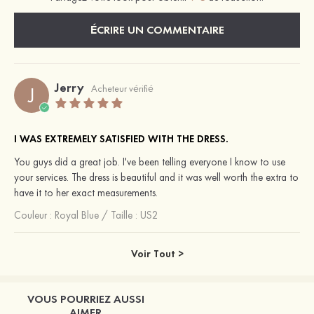
ÉCRIRE UN COMMENTAIRE
Jerry
J
Acheteur vérifié
I WAS EXTREMELY SATISFIED WITH THE DRESS.
You guys did a great job. I've been telling everyone I know to use
your services. The dress is beautiful and it was well worth the extra to
have it to her exact measurements.
Couleur :
Royal Blue
/
Taille : US2
Voir Tout >
VOUS POURRIEZ AUSSI
AIMER