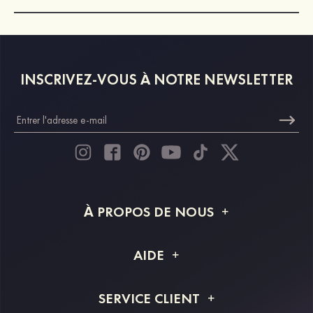
INSCRIVEZ-VOUS À NOTRE NEWSLETTER
À PROPOS DE NOUS
À propos de STACEES
AIDE
Livraison
FAQ
SERVICE CLIENT
Retour et remboursement