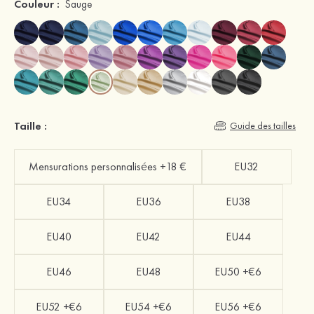
Couleur :
Sauge
Taille :
Guide des tailles
Mensurations personnalisées +18 €
EU32
EU34
EU36
EU38
EU40
EU42
EU44
EU46
EU48
EU50 +€6
EU52 +€6
EU54 +€6
EU56 +€6