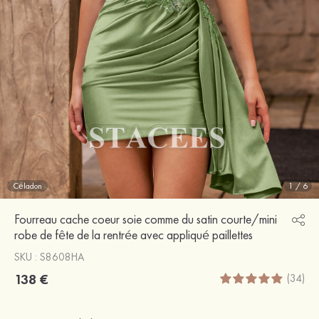
Céladon
1
/
6
Fourreau cache coeur soie comme du satin courte/mini
robe de fête de la rentrée avec appliqué paillettes
SKU : S8608HA
138 €
(34)