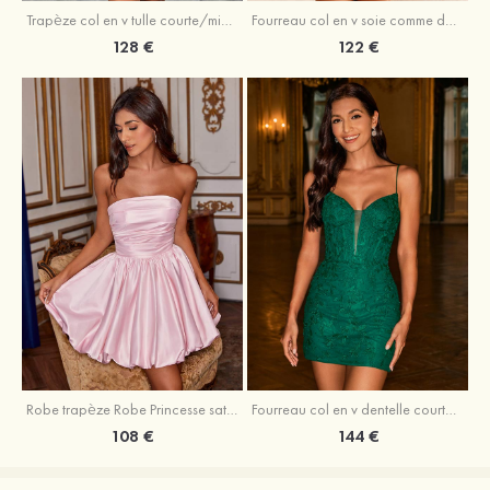
Trapèze col en v tulle courte/mini robe de fête de la rentrée avec perles
Fourreau col en v soie comme du satin courte/mini robe de fête de la rentrée avec paillettes
128 €
122 €
Robe trapèze Robe Princesse satin sans manches courte/mini robe de fête de la rentrée
Fourreau col en v dentelle courte/mini robe de fête de la rentré avec perles
108 €
144 €