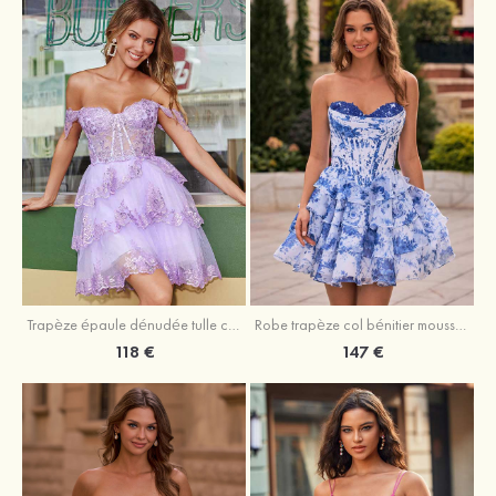
Trapèze épaule dénudée tulle courte/mini robe de fête de la rentrée avec paillettes
Robe trapèze col bénitier mousseline courte/mini robe de fête de la rentrée avec appliqué
118 €
147 €