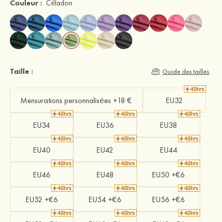
Couleur :
Céladon
Taille :
Guide des tailles
Mensurations personnalisées +18 €
EU32
EU34
EU36
EU38
EU40
EU42
EU44
EU46
EU48
EU50 +€6
EU52 +€6
EU54 +€6
EU56 +€6