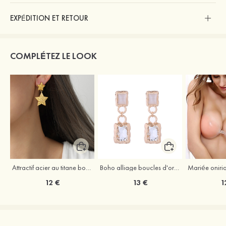
EXPÉDITION ET RETOUR
COMPLÉTEZ LE LOOK
Attractif acier au titane boucles d'oreilles or
Boho alliage boucles d'oreilles avec strass
12 €
13 €
1