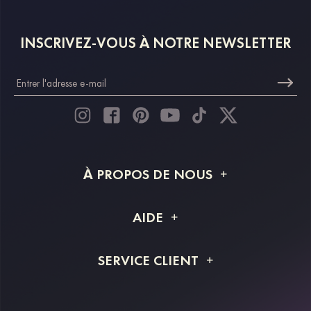
INSCRIVEZ-VOUS À NOTRE NEWSLETTER
À PROPOS DE NOUS
À propos de STACEES
AIDE
Livraison
FAQ
SERVICE CLIENT
Retour et remboursement
Suivi de commande
Guide des tailles
Projet personnalisé
Contactez-nous