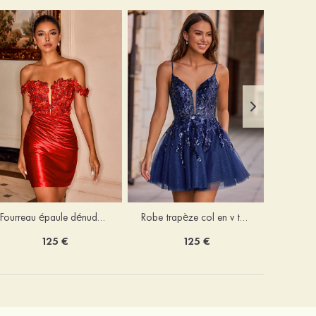
Fourreau épaule dénudée soie comme du satin courte/mini robe de fête de la rentrée
Robe trapèze col en v tulle courte/mini robe de fête de la rentrée avec poches paillettes
125 €
125 €