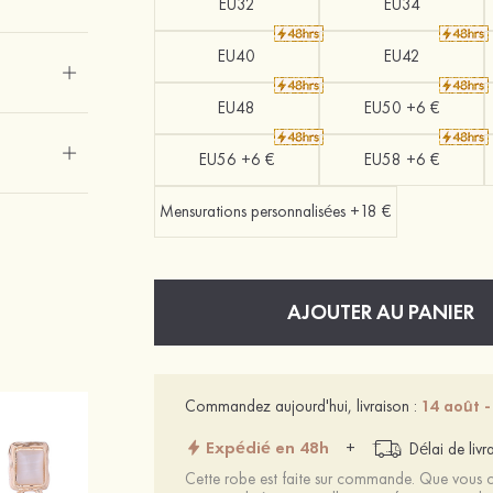
EU32
EU34
EU40
EU42
EU48
EU50 +6 €
EU56 +6 €
EU58 +6 €
Mensurations personnalisées +18 €
AJOUTER AU PANIER
Commandez aujourd'hui, livraison :
14 août -
Expédié en 48h
+
Délai de livr
Cette robe est faite sur commande. Que vous ch