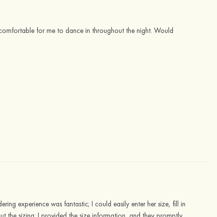
s comfortable for me to dance in throughout the night. Would
ering experience was fantastic; I could easily enter her size, fill in
ut the sizing; I provided the size information, and they promptly