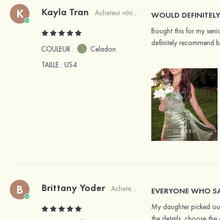
Kayla Tran
K
Acheteur vérifié
WOULD DEFINITEL
Bought this for my seni
definitely recommend b
COULEUR :
Celadon
TAILLE
: US4
Brittany Yoder
B
Acheteur vérifié
EVERYONE WHO SA
My daughter picked out th
the details, choose the