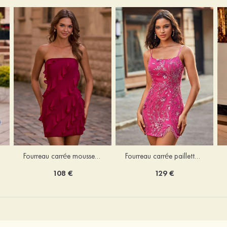
Fourreau carrée mousseline courte/mini robe de fête de la rentré avec volants
Fourreau carrée paillettes courte/mini robe de fête de la rentrée
108 €
129 €