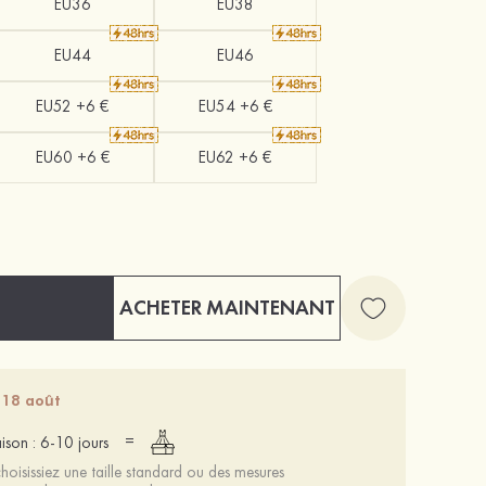
EU36
EU38
EU44
EU46
EU52 +6 €
EU54 +6 €
EU60 +6 €
EU62 +6 €
ACHETER MAINTENANT
 18 août
=
aison : 6-10 jours
oisissiez une taille standard ou des mesures