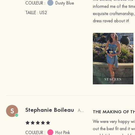
COULEUR :
Dusty Blue
informed me of the time
TAILLE
: US2
exquisite craftsmanship
dress raved about it!
Stephanie Boileau
S
Acheteur vérifié
THE MAKING OF TH
We were very happy with
out the best fit and it
COULEUR :
Hot Pink