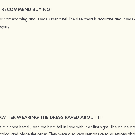
Y RECOMMEND BUYING!
or homecoming and it was super cute! The size chart is accurate and it wa
uying!
W HER WEARING THE DRESS RAVED ABOUT IT!
is dress herself, and we both fell in love with it at first sight. The online ord
 color, and place the order. They were also very responsive to questions abo