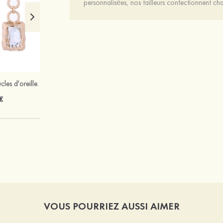
personnalisées, nos tailleurs confectionnent 
Boho alliage boucles d'oreilles avec strass
Mariée onirique polyester soutien-gorge
€
12 €
VOUS POURRIEZ AUSSI AIMER