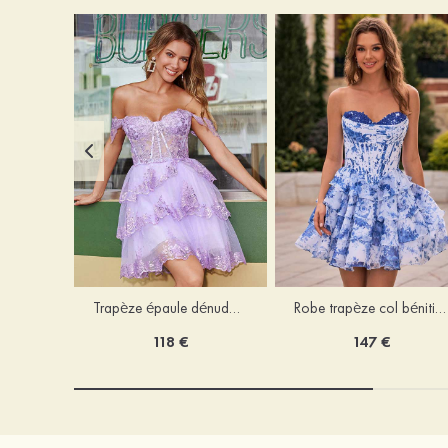
Trapèze épaule dénudée tulle courte/mini robe de fête de la rentrée avec paillettes
Robe trapèze col bénitier mousseline courte/mini robe de fête de la rentrée avec appliqué
118 €
147 €