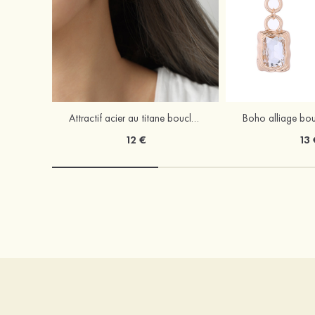
Attractif acier au titane boucles d'oreilles or
12 €
13 