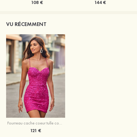
108 €
144 €
VU RÉCEMMENT
Fourreau cache coeur tulle courte/mini robe de fête de la rentrée
121 €