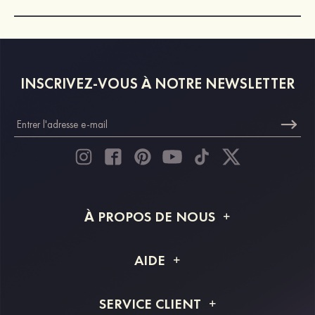
INSCRIVEZ-VOUS À NOTRE NEWSLETTER
À PROPOS DE NOUS
À propos de STACEES
AIDE
Livraison
FAQ
SERVICE CLIENT
Retour et remboursement