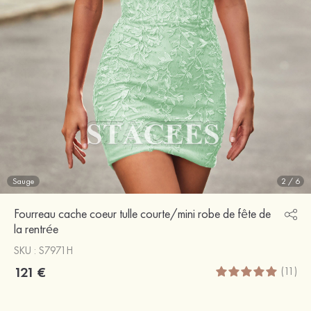
Sauge
2
/
6
Fourreau cache coeur tulle courte/mini robe de fête de
la rentrée
SKU : S7971H
121 €
(11)