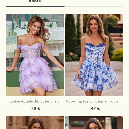
AIMER
Trapèze épaule dénudée tulle courte/mini robe de fête de la rentrée avec paillettes
Robe trapèze col bénitier mousseline courte/mini robe de fête de la rentrée avec appliqué
118 €
147 €