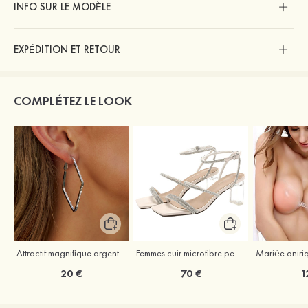
INFO SUR LE MODÈLE
EXPÉDITION ET RETOUR
COMPLÉTEZ LE LOOK
Attractif magnifique argent s925 zircon boucles d'oreilles
Femmes cuir microfibre peep toe sandales talon bottier chaussures d'extérieur avec cristal
20 €
70 €
1