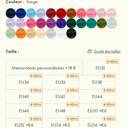
Couleur :
Sauge
Taille :
Guide des tailles
Mensurations personnalisées +18 €
EU32
EU34
EU36
EU38
EU40
EU42
EU44
EU46
EU48
EU50 +€6
EU52 +€6
EU54 +€6
EU56 +€6