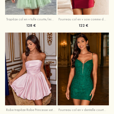
Trapèze col en v tulle courte/mini robe de fête de la rentrée avec perles
Fourreau col en v soie comme du satin courte/mini robe de fête de la rentrée avec paillettes
128 €
122 €
Robe trapèze Robe Princesse satin sans manches courte/mini robe de fête de la rentrée
Fourreau col en v dentelle courte/mini robe de fête de la rentré avec perles