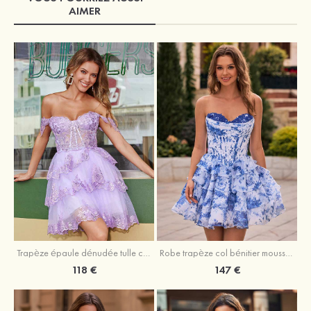
AIMER
Trapèze épaule dénudée tulle courte/mini robe de fête de la rentrée avec paillettes
Robe trapèze col bénitier mousseline courte/mini robe de fête de la rentrée avec appliqué
118 €
147 €