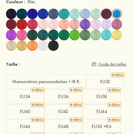
Couleur :
Bleu
Taille :
Guide des tailles
Mensurations personnalisées +18 €
EU32
EU34
EU36
EU38
EU40
EU42
EU44
EU46
EU48
EU50 +€6