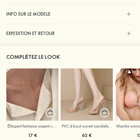
INFO SUR LE MODÈLE
EXPÉDITION ET RETOUR
COMPLÉTEZ LE LOOK
Élégant fantaisie argent colliers avec zircone cubique
PVC à bout ouvert sandaless talon bottier chaussures de mode
17 €
62 €
1