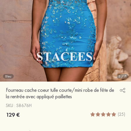
Bleu
1
/
7
Fourreau cache coeur tulle courte/mini robe de fête de
la rentrée avec appliqué paillettes
SKU : S8676H
129 €
(25)