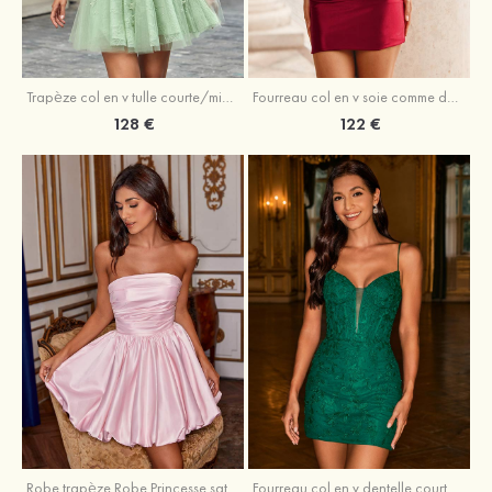
Trapèze col en v tulle courte/mini robe de fête de la rentrée avec perles
Fourreau col en v soie comme du satin courte/mini robe de fête de la rentrée avec paillettes
128 €
122 €
Robe trapèze Robe Princesse satin sans manches courte/mini robe de fête de la rentrée
Fourreau col en v dentelle courte/mini robe de fête de la rentré avec perles