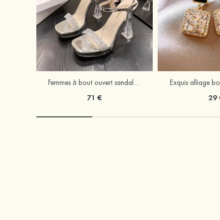
Femmes à bout ouvert sandales talon bottier fête et soirée chaussures de mode
Exquis alliage bou
71 €
29 