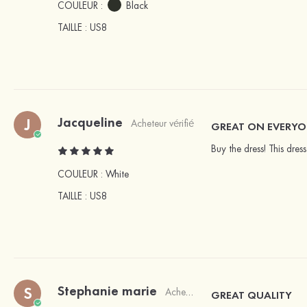
COULEUR :
Black
TAILLE
: US8
Jacqueline
J
Acheteur vérifié
GREAT ON EVERY
Buy the dress! This dre
COULEUR :
White
TAILLE
: US8
Stephanie marie
S
Acheteur vérifié
GREAT QUALITY