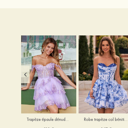
Trapèze épaule dénudée tulle courte/mini robe de fête de la rentrée avec paillettes
Robe trapèze col bénitier mousseline courte/mini robe de fête de la rentrée avec appliqué