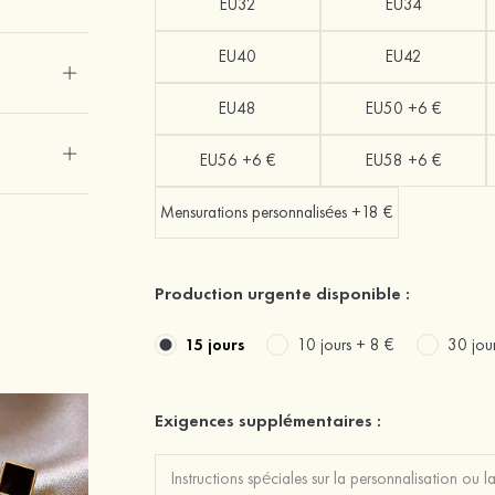
EU32
EU34
EU40
EU42
EU48
EU50 +6 €
EU56 +6 €
EU58 +6 €
Mensurations personnalisées +18 €
Production urgente disponible :
15 jours
10 jours +
8 €
30 jou
Exigences supplémentaires :