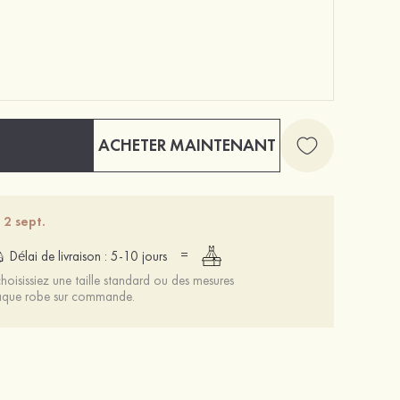
ACHETER MAINTENANT
Mariée onirique polyester soutien-gorge
12 €
 2 sept.
=
Délai de livraison : 5-10 jours
oisissiez une taille standard ou des mesures
chaque robe sur commande.