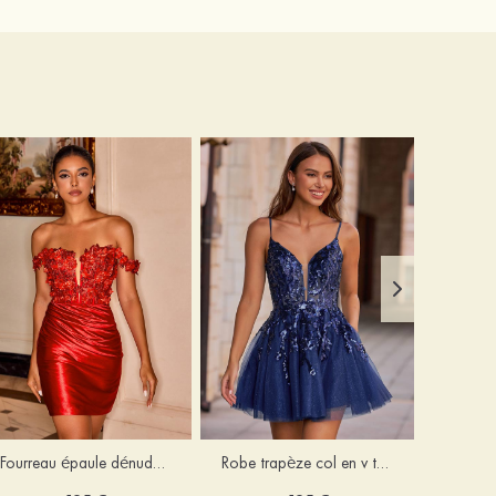
Fourreau épaule dénudée soie comme du satin courte/mini robe de fête de la rentrée
Robe trapèze col en v tulle courte/mini robe de fête de la rentrée avec poches paillettes