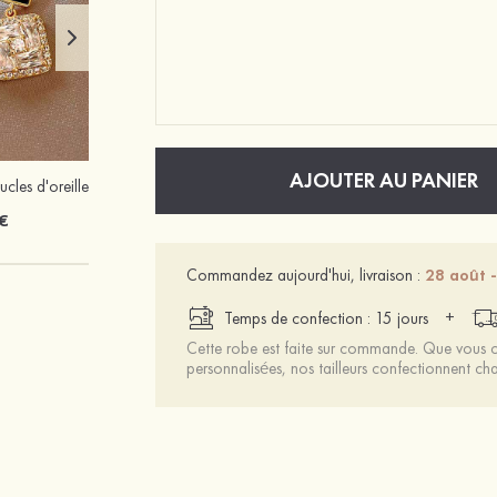
AJOUTER AU PANIER
cles d'oreilles
Femmes pvc à bout ouvert sandales talon bottie chaussures de mode
€
56 €
Commandez aujourd'hui, livraison :
28 août -
+
Temps de confection : 15 jours
Cette robe est faite sur commande. Que vous ch
personnalisées, nos tailleurs confectionnent 