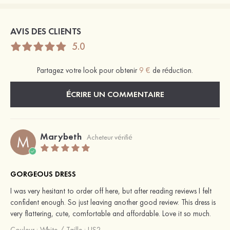
AVIS DES CLIENTS
5.0
Partagez votre look pour obtenir
9 €
de réduction.
ÉCRIRE UN COMMENTAIRE
Marybeth
M
Acheteur vérifié
GORGEOUS DRESS
I was very hesitant to order off here, but after reading reviews I felt
confident enough. So just leaving another good review. This dress is
very flattering, cute, comfortable and affordable. Love it so much.
Couleur :
White
/
Taille : US2