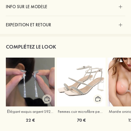
INFO SUR LE MODÈLE
EXPÉDITION ET RETOUR
COMPLÉTEZ LE LOOK
Élégant exquis argent S925 zircon boucles d'oreilles
Femmes cuir microfibre peep toe sandales talon bottier chaussures d'extérieur avec cristal
22 €
70 €
1