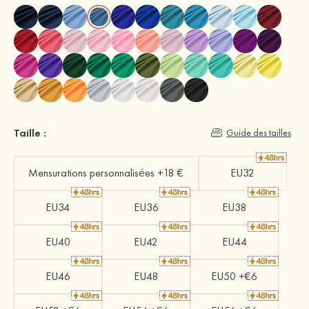
Taille :
Guide des tailles
Mensurations personnalisées +18 €
EU32
EU34
EU36
EU38
EU40
EU42
EU44
EU46
EU48
EU50 +€6