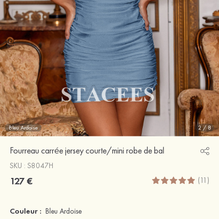
Bleu Ardoise
2
/
8
Fourreau carrée jersey courte/mini robe de bal
SKU : S8047H
127 €
(11)
Couleur :
Bleu Ardoise