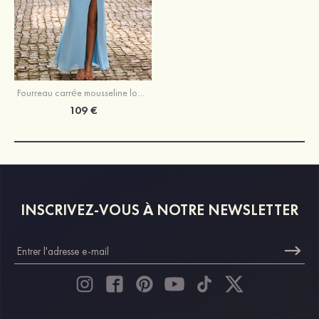
Fourreau carrée mousseline longueur ras du sol robe de demoiselle d'honneur avec plissé fendue
109 €
INSCRIVEZ-VOUS À NOTRE NEWSLETTER