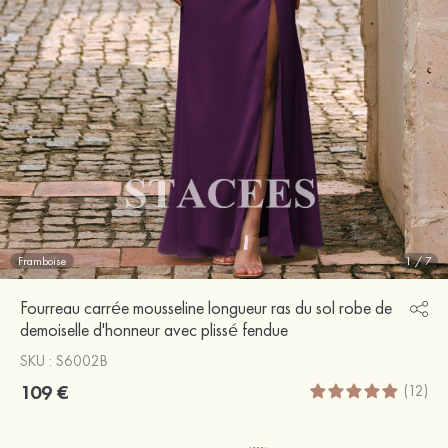
Framboise
1
/
7
Fourreau carrée mousseline longueur ras du sol robe de
demoiselle d'honneur avec plissé fendue
SKU : S6002B
109 €
(12)