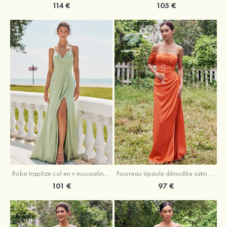
105 €
114 €
Robe trapèze col en v mousseline ras du sol robe de demoiselle d'honneur
Fourreau épaule dénudée satin extensible ras du sol robe de demoiselle d'honneur
101 €
97 €