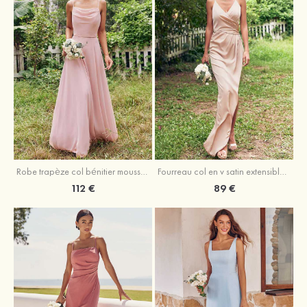
Fourreau col en v satin extensible asymétrique robe de demoiselle d'honneur
Robe trapèze col bénitier mousseline ras du sol robe de demoiselle d'honneur
89 €
112 €