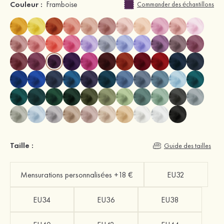
Couleur :
Framboise
Commander des échantillons
Taille :
Guide des tailles
Mensurations personnalisées +18 €
EU32
EU34
EU36
EU38