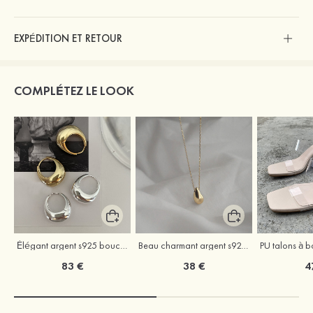
EXPÉDITION ET RETOUR
COMPLÉTEZ LE LOOK
Élégant argent s925 boucles d'oreilles
Beau charmant argent s925 colliers
83 €
38 €
4