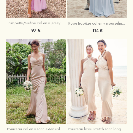
Trumpette/Sirène col en v jersey ras du sol robe de demoiselle d'honneur
Robe trapèze col en v mousseline ras du sol robe de demoiselle d'honneur
97 €
114 €
Fourreau licou stretch satin longueur cheville robe de demoiselle d'honneur
Fourreau col en v satin extensible ras du sol robe de demoiselle d'honneur