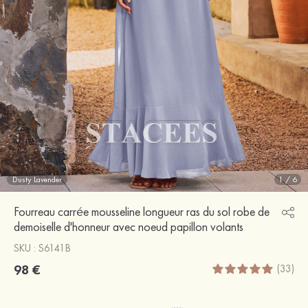
Dusty Lavender
1
/
6
Fourreau carrée mousseline longueur ras du sol robe de
demoiselle d'honneur avec noeud papillon volants
SKU : S6141B
98 €
(33)