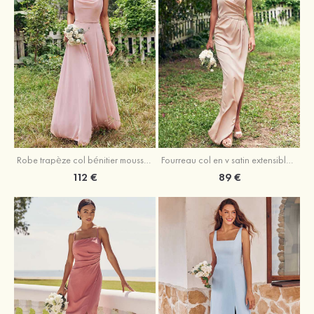
Fourreau col en v satin extensible asymétrique robe de demoiselle d'honneur
Robe trapèze col bénitier mousseline ras du sol robe de demoiselle d'honneur
89 €
112 €