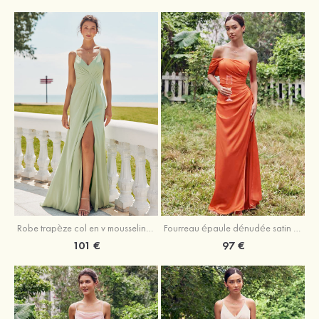
Robe trapèze col en v mousseline ras du sol robe de demoiselle d'honneur
Fourreau épaule dénudée satin extensible ras du sol robe de demoiselle d'honneur
101 €
97 €