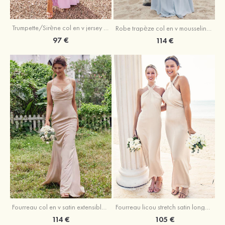
Trumpette/Sirène col en v jersey ras du sol robe de demoiselle d'honneur
Robe trapèze col en v mousseline ras du sol robe de demoiselle d'honneur
97 €
114 €
Fourreau licou stretch satin longueur cheville robe de demoiselle d'honneur
Fourreau col en v satin extensible ras du sol robe de demoiselle d'honneur
105 €
114 €