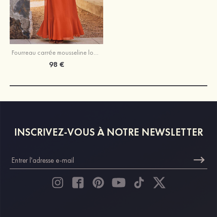
Fourreau carrée mousseline longueur ras du sol robe de demoiselle d'honneur avec noeud papillon volants
98 €
INSCRIVEZ-VOUS À NOTRE NEWSLETTER