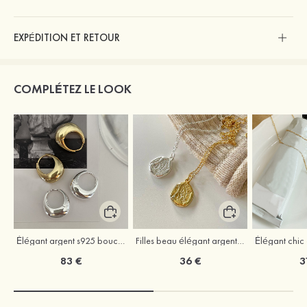
EXPÉDITION ET RETOUR
COMPLÉTEZ LE LOOK
Élégant argent s925 boucles d'oreilles
Filles beau élégant argent colliers
Élégant chic 
83 €
36 €
3