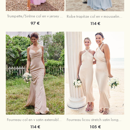
Trumpette/Sirène col en v jersey ras du sol robe de demoiselle d'honneur
Robe trapèze col en v mousseline ras du sol robe de demoiselle d'honneur
97 €
114 €
Fourreau licou stretch satin longueur cheville robe de demoiselle d'honneur
Fourreau col en v satin extensible ras du sol robe de demoiselle d'honneur
105 €
114 €