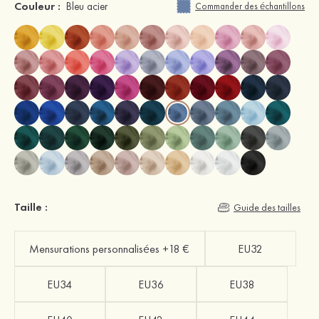
Couleur :
Bleu acier
Commander des échantillons
Taille :
Guide des tailles
Mensurations personnalisées +18 €
EU32
EU34
EU36
EU38