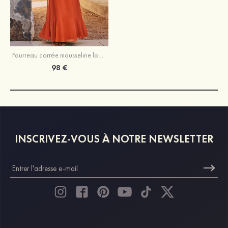
Fourreau carrée mousseline longueur ras du sol robe de demoiselle d'honneur avec noeud papillon volants
98 €
INSCRIVEZ-VOUS À NOTRE NEWSLETTER