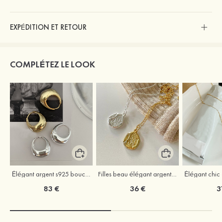
EXPÉDITION ET RETOUR
COMPLÉTEZ LE LOOK
Élégant argent s925 boucles d'oreilles
Filles beau élégant argent colliers
Élégant chic 
83 €
36 €
3