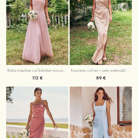
Fourreau col en v satin extensible asymétrique robe de demoiselle d'honneur
Robe trapèze col bénitier mousseline ras du sol robe de demoiselle d'honneur
89 €
112 €