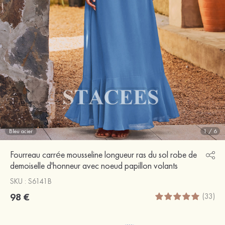
Bleu acier
1
/
6
Fourreau carrée mousseline longueur ras du sol robe de
demoiselle d'honneur avec noeud papillon volants
SKU : S6141B
98 €
(33)