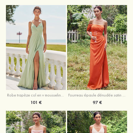
Robe trapèze col en v mousseline ras du sol robe de demoiselle d'honneur
Fourreau épaule dénudée satin extensible ras du sol robe de demoiselle d'honneur
101 €
97 €