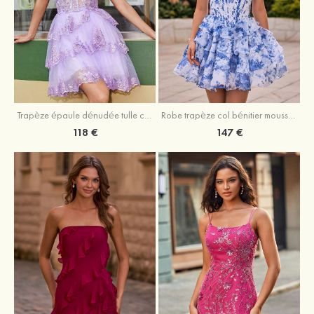
Trapèze épaule dénudée tulle courte/mini robe de fête de la rentrée avec paillettes
Robe trapèze col bénitier mousseline courte/mini robe de fête de la rentrée avec appliqué
118 €
147 €