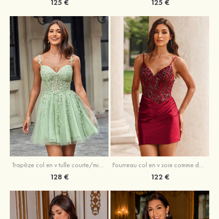
125 €
125 €
Trapèze col en v tulle courte/mini robe de fête de la rentrée avec perles
Fourreau col en v soie comme du satin courte/mini robe de fête de la rentrée avec paillettes
128 €
122 €