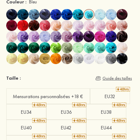
Couleur :
Bleu
Taille :
Guide des tailles
Mensurations personnalisées +18 €
EU32
EU34
EU36
EU38
EU40
EU42
EU44