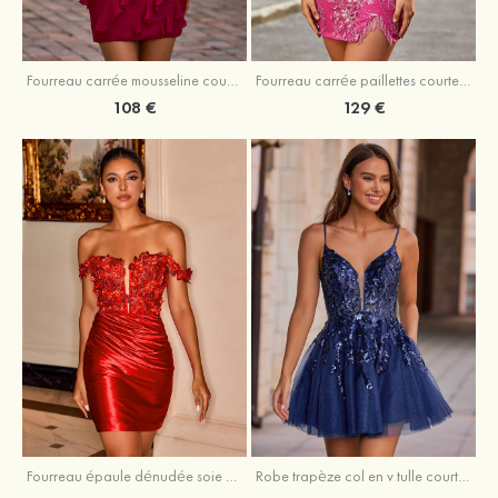
Fourreau carrée mousseline courte/mini robe de fête de la rentré avec volants
Fourreau carrée paillettes courte/mini robe de fête de la rentrée
108 €
129 €
Fourreau épaule dénudée soie comme du satin courte/mini robe de fête de la rentrée
Robe trapèze col en v tulle courte/mini robe de fête de la rentrée avec poches paillettes