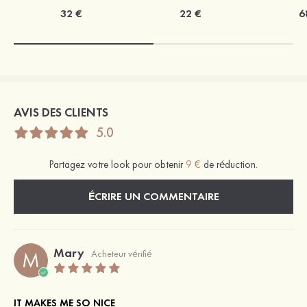
32 €
22 €
6
AVIS DES CLIENTS
5.0
Partagez votre look pour obtenir
9 €
de réduction.
ÉCRIRE UN COMMENTAIRE
Mary
M
Acheteur vérifié
IT MAKES ME SO NICE