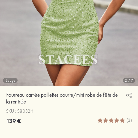
Sauge
2
/
7
Fourreau carrée paillettes courte/mini robe de fête de
la rentrée
SKU : S8032H
139 €
(3)