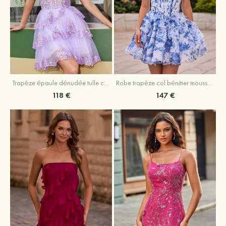
Trapèze épaule dénudée tulle courte/mini robe de fête de la rentrée avec paillettes
Robe trapèze col bénitier mousseline courte/mini robe de fête de la rentrée avec appliqué
118 €
147 €