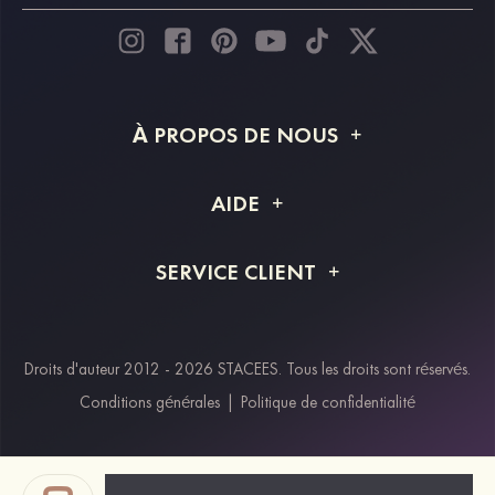
À PROPOS DE NOUS
À propos de STACEES
AIDE
Livraison
FAQ
SERVICE CLIENT
Retour et remboursement
Suivi de commande
Guide des tailles
Projet personnalisé
Contactez-nous
Droits d'auteur 2012 - 2026 STACEES. Tous les droits sont réservés.
Modes de paiement
Conditions générales
|
Politique de confidentialité
Klarna
Afterpay
Paypal