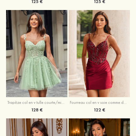
125 €
125 €
Trapèze col en v tulle courte/mini robe de fête de la rentrée avec perles
Fourreau col en v soie comme du satin courte/mini robe de fête de la rentrée avec paillettes
128 €
122 €