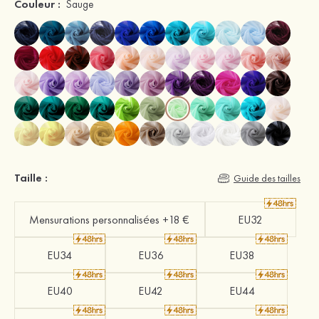
Couleur :
Sauge
Taille :
Guide des tailles
Mensurations personnalisées +18 €
EU32
EU34
EU36
EU38
EU40
EU42
EU44