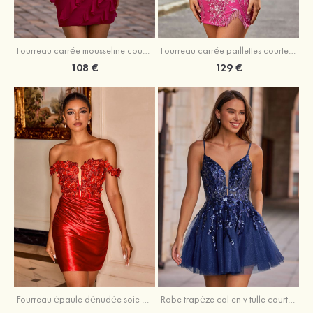
Fourreau carrée mousseline courte/mini robe de fête de la rentré avec volants
Fourreau carrée paillettes courte/mini robe de fête de la rentrée
108 €
129 €
Fourreau épaule dénudée soie comme du satin courte/mini robe de fête de la rentrée
Robe trapèze col en v tulle courte/mini robe de fête de la rentrée avec poches paillettes