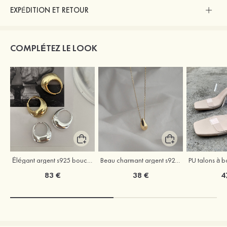
EXPÉDITION ET RETOUR
COMPLÉTEZ LE LOOK
Élégant argent s925 boucles d'oreilles
Beau charmant argent s925 colliers
83 €
38 €
4