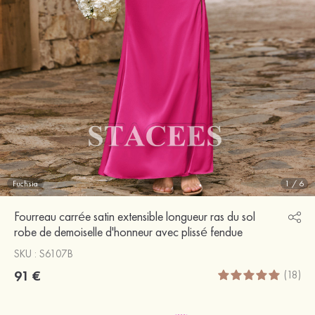
Fuchsia
1
/
6
Fourreau carrée satin extensible longueur ras du sol
robe de demoiselle d'honneur avec plissé fendue
SKU : S6107B
91 €
(18)