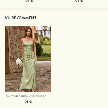
93 €
93 €
VU RÉCEMMENT
Fourreau carrée satin extensible longueur ras du sol robe de demoiselle d'honneur avec plissé fendue
91 €