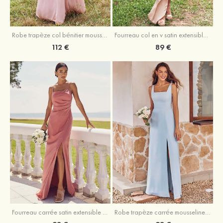
Fourreau col en v satin extensible asymétrique robe de demoiselle d'honneur
Robe trapèze col bénitier mousseline ras du sol robe de demoiselle d'honneur
89 €
112 €
Fourreau carrée satin extensible ras du sol robe de demoiselle d'honneur
Robe trapèze carrée mousseline ras du sol robe de demoiselle d'honneur