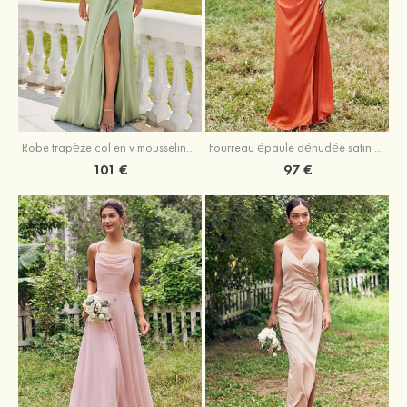
Robe trapèze col en v mousseline ras du sol robe de demoiselle d'honneur
Fourreau épaule dénudée satin extensible ras du sol robe de demoiselle d'honneur
101 €
97 €