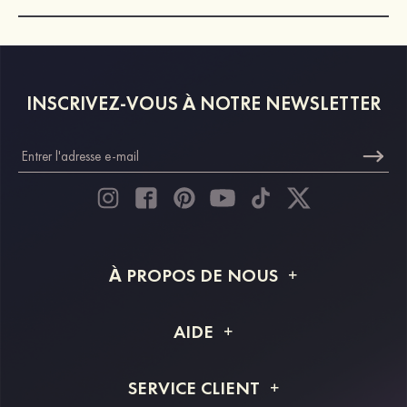
INSCRIVEZ-VOUS À NOTRE NEWSLETTER
À PROPOS DE NOUS
À propos de STACEES
AIDE
Livraison
FAQ
SERVICE CLIENT
Retour et remboursement