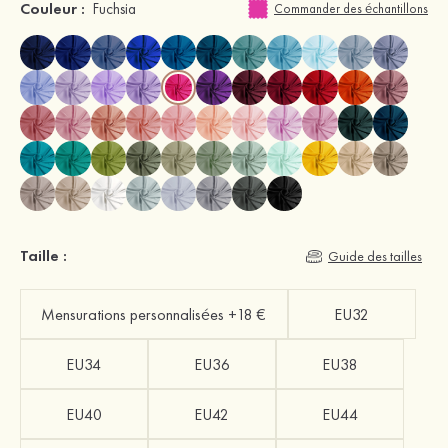
Couleur :
Fuchsia
Commander des échantillons
Taille :
Guide des tailles
Mensurations personnalisées +18 €
EU32
EU34
EU36
EU38
EU40
EU42
EU44