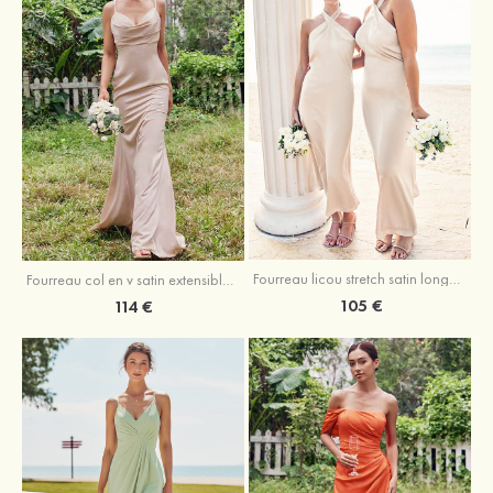
Fourreau licou stretch satin longueur cheville robe de demoiselle d'honneur
Fourreau col en v satin extensible ras du sol robe de demoiselle d'honneur
105 €
114 €