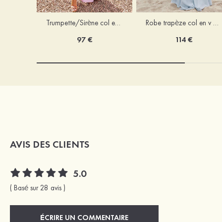
Trumpette/Sirène col en v jersey ras du sol robe de demoiselle d'honneur
Robe trapèze col en v mousseline ras du sol robe de demoiselle d'honneur
97 €
114 €
AVIS DES CLIENTS
5.0
( Basé sur 28 avis )
ÉCRIRE UN COMMENTAIRE