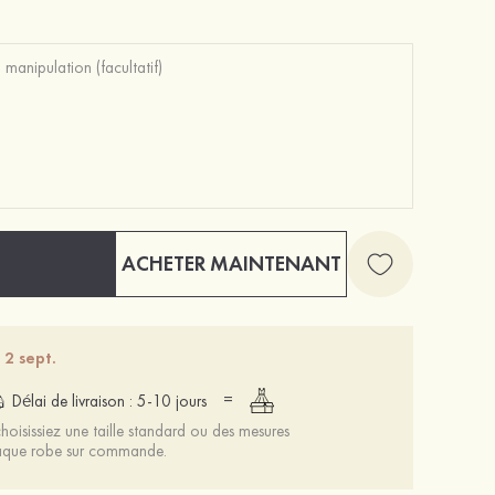
Mariée onirique polyester soutien-gorge
12 €
ACHETER MAINTENANT
 2 sept.
=
Délai de livraison : 5-10 jours
oisissiez une taille standard ou des mesures
chaque robe sur commande.