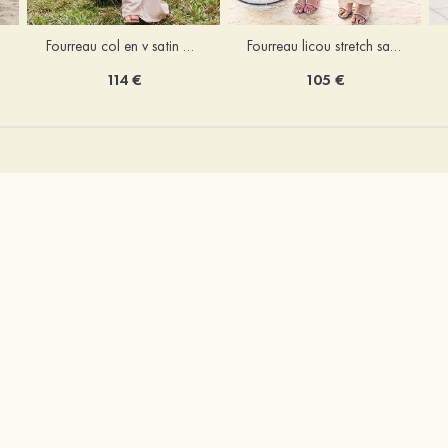
Fourreau licou stretch satin longueur cheville robe de demoiselle d'honneur
Fourreau col en v satin extensible ras du sol robe de demoiselle d'honneur
105 €
114 €