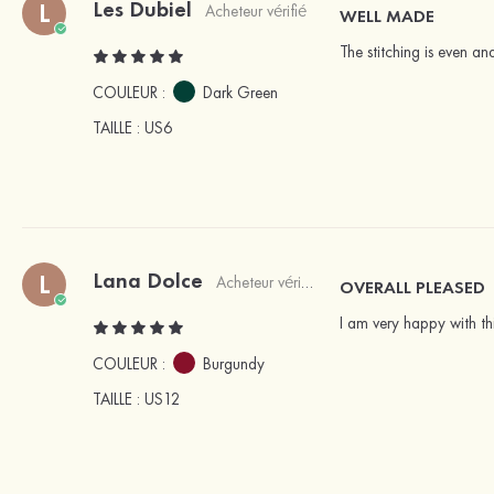
Les Dubiel
L
Acheteur vérifié
WELL MADE
The stitching is even an
COULEUR :
Dark Green
TAILLE
: US6
Lana Dolce
L
Acheteur vérifié
OVERALL PLEASED
I am very happy with thi
COULEUR :
Burgundy
TAILLE
: US12