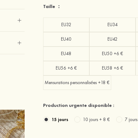
Taille ：
EU32
EU34
EU40
EU42
EU48
EU50 +6 €
EU56 +6 €
EU58 +6 €
Mensurations personnalisées +18 €
Production urgente disponible :
15 jours
10 jours +
8 €
7 jour