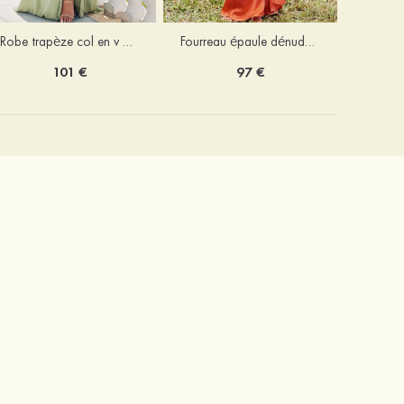
Robe trapèze col en v mousseline ras du sol robe de demoiselle d'honneur
Fourreau épaule dénudée satin extensible ras du sol robe de demoiselle d'honneur
101 €
97 €