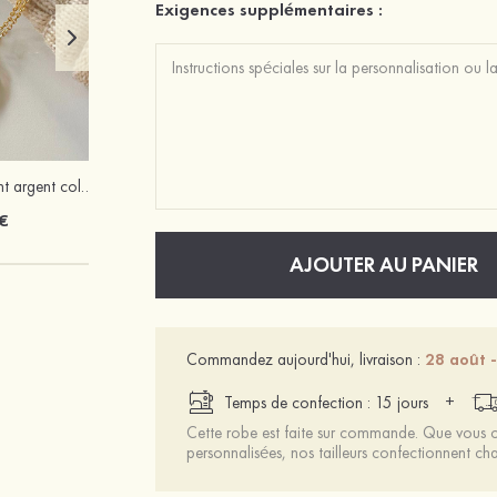
Exigences supplémentaires :
Filles beau élégant argent colliers
PU talons à bout ouvert sandales talon en cristal fête et soirée chaussures de mode
€
47 €
AJOUTER AU PANIER
Commandez aujourd'hui, livraison :
28 août -
+
Temps de confection : 15 jours
Cette robe est faite sur commande. Que vous ch
personnalisées, nos tailleurs confectionnent 