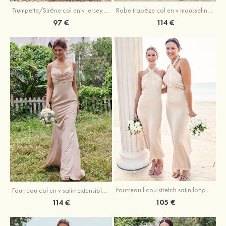
Trumpette/Sirène col en v jersey ras du sol robe de demoiselle d'honneur
Robe trapèze col en v mousseline ras du sol robe de demoiselle d'honneur
97 €
114 €
Fourreau licou stretch satin longueur cheville robe de demoiselle d'honneur
Fourreau col en v satin extensible ras du sol robe de demoiselle d'honneur
105 €
114 €