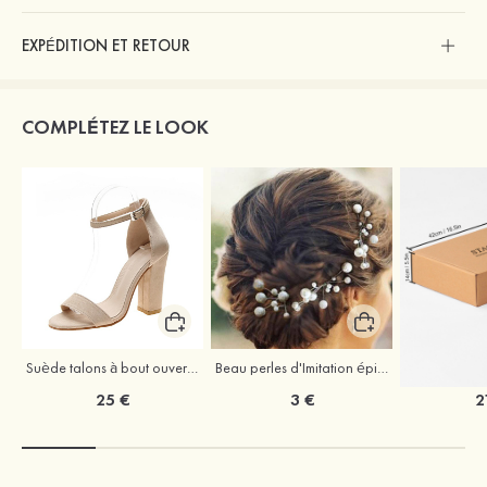
EXPÉDITION ET RETOUR
COMPLÉTEZ LE LOOK
Suède talons à bout ouvert sandales talon bottier chaussures pour les soirées
Beau perles d'Imitation épingles à cheveux coiffe
25 €
3 €
2