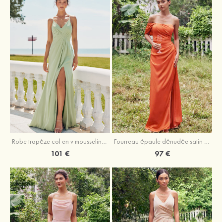
Robe trapèze col en v mousseline ras du sol robe de demoiselle d'honneur
Fourreau épaule dénudée satin extensible ras du sol robe de demoiselle d'honneur
101 €
97 €