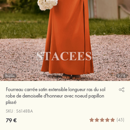
Rouille
2
/
8
Fourreau carrée satin extensible longueur ras du sol
robe de demoiselle d'honneur avec noeud papillon
plissé
SKU : S6148BA
79 €
(45)