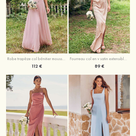
Fourreau col en v satin extensible asymétrique robe de demoiselle d'honneur
Robe trapèze col bénitier mousseline ras du sol robe de demoiselle d'honneur
89 €
112 €