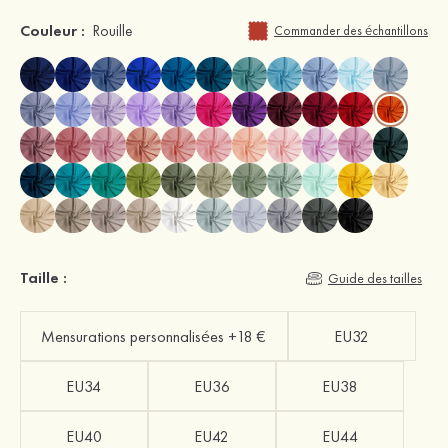
Couleur :
Rouille
Commander des échantillons
Taille :
Guide des tailles
Mensurations personnalisées +18 €
EU32
EU34
EU36
EU38
EU40
EU42
EU44