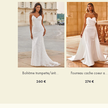
Bohème trumpette/sirène col en v dentelle traîne balayage robe de mariée
Fourreau cache coeur amovible/abattable satin robe de mariée
260 €
274 €