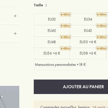
Taille ：
EU32
EU34
EU40
EU42
EU48
EU50 +6 €
EU56 +6 €
EU58 +6 €
Mensurations personnalisées +18 €
AJOUTER AU PANIER
Commandez aujourd'hui, livraison :
16 août 