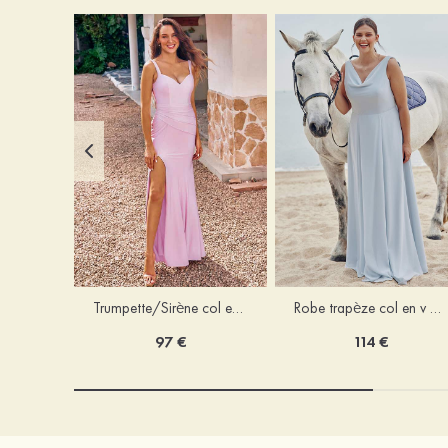
Trumpette/Sirène col en v jersey ras du sol robe de demoiselle d'honneur
Robe trapèze col en v mousseline ras du sol robe de demoiselle d'honneur
97 €
114 €