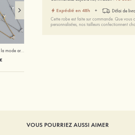
Expédié en 48h
+
Délai de livr
Cette robe est faite sur commande. Que vous ch
personnalisées, nos tailleurs confectionnent 
Exquis fantaisie à la mode argent s925 zircon colliers
Femmes cuir microfibre talons à bout ouvert talon bottier fête et soirée bal occasion spéciale mariage chaussures
€
64 €
VOUS POURRIEZ AUSSI AIMER