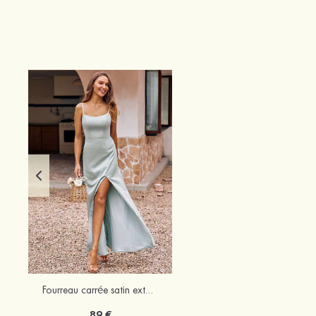
Fourreau carrée satin extensible ras du sol robe de demoiselle d'honneur
89 €