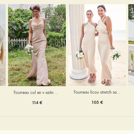
Fourreau licou stretch satin longueur cheville robe de demoiselle d'honneur
Fourreau col en v satin extensible ras du sol robe de demoiselle d'honneur
105 €
114 €