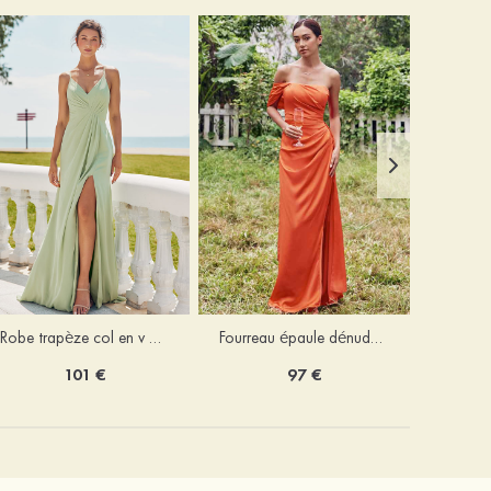
Robe trapèze col en v mousseline ras du sol robe de demoiselle d'honneur
Fourreau épaule dénudée satin extensible ras du sol robe de demoiselle d'honneur
101 €
97 €