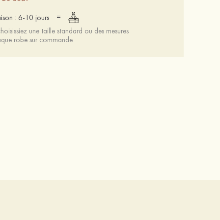
=
aison : 6-10 jours
oisissiez une taille standard ou des mesures
chaque robe sur commande.
Magnifique unique argent s925 boucles d'oreilles
PU sandales talon bottier outdoor fête et soirée chaussures de mode
18 €
24 €