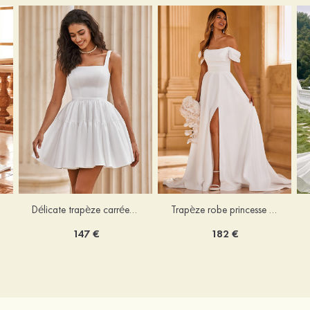
Délicate trapèze carrée satin courte/mini robe de mariée
Trapèze robe princesse épaule dénudée traîne chapelle satin robe de mariée
147 €
182 €