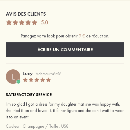
AVIS DES CLIENTS
5.0
Partagez votre look pour obtenir
9 €
de réduction.
ÉCRIRE UN COMMENTAIRE
Lucy
L
Acheteur vérifié
SATISFACTORY SERVICE
I'm so glad I got a dress for my daughter that she was happy with,
she tried it on and loved it, it fit her figure and she can't wait to wear
it to an event.
Couleur :
Champagne
/
Taille : US8