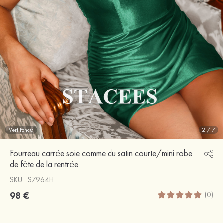
Vert Foncé
2
/
7
Fourreau carrée soie comme du satin courte/mini robe
de fête de la rentrée
SKU : S7964H
98 €
(0)