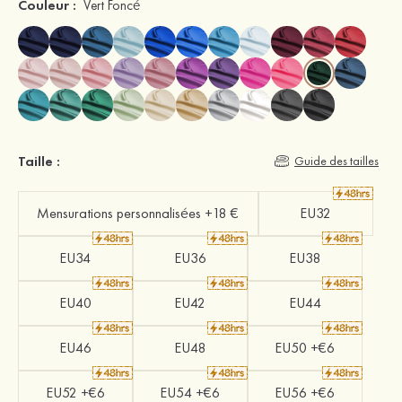
Couleur :
Vert Foncé
Taille :
Guide des tailles
Mensurations personnalisées +18 €
EU32
EU34
EU36
EU38
EU40
EU42
EU44
EU46
EU48
EU50 +€6
EU52 +€6
EU54 +€6
EU56 +€6