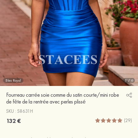
Bleu Royal
1
/
6
Fourreau carrée soie comme du satin courte/mini robe
de fête de la rentrée avec perles plissé
SKU : S8631H
132 €
(29)