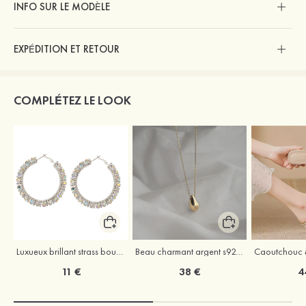
INFO SUR LE MODÈLE
EXPÉDITION ET RETOUR
COMPLÉTEZ LE LOOK
Luxueux brillant strass boucles d'oreilles
Beau charmant argent s925 colliers
11 €
38 €
4