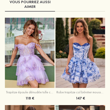
VOUS POURRIEZ AUSSI
AIMER
Trapèze épaule dénudée tulle courte/mini robe de fête de la rentrée avec paillettes
Robe trapèze col bénitier mousseline courte/mini robe de fête de la rentrée avec appliqué
118 €
147 €