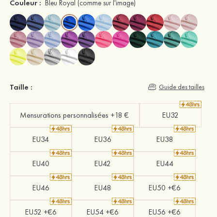
Couleur :
Bleu Royal
(comme sur l'image)
Taille :
Guide des tailles
Mensurations personnalisées +18 €
EU32
EU34
EU36
EU38
EU40
EU42
EU44
EU46
EU48
EU50 +€6
EU52 +€6
EU54 +€6
EU56 +€6