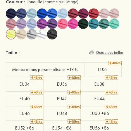
Couleur :
Jonquille
(comme sur l'image)
Taille :
Guide des tailles
Mensurations personnalisées +18 €
EU32
EU34
EU36
EU38
EU40
EU42
EU44
EU46
EU48
EU50 +€6
EU52 +€6
EU54 +€6
EU56 +€6