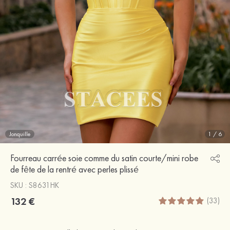
Jonquille
1
/
6
Fourreau carrée soie comme du satin courte/mini robe
de fête de la rentré avec perles plissé
SKU : S8631HK
132 €
(33)