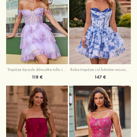
Trapèze épaule dénudée tulle courte/mini robe de fête de la rentrée avec paillettes
Robe trapèze col bénitier mousseline courte/mini robe de fête de la rentrée avec appliqué
118 €
147 €