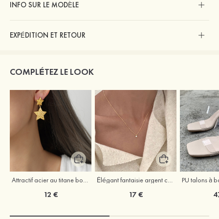
INFO SUR LE MODÈLE
EXPÉDITION ET RETOUR
COMPLÉTEZ LE LOOK
Attractif acier au titane boucles d'oreilles or
Élégant fantaisie argent colliers avec zircone cubique
12 €
17 €
4