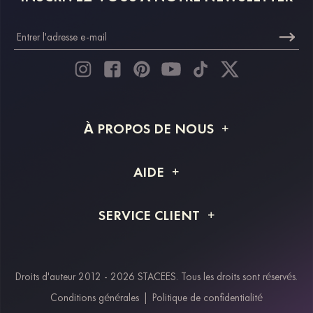
À PROPOS DE NOUS
À propos de STACEES
AIDE
Livraison
FAQ
SERVICE CLIENT
Retour et remboursement
Suivi de commande
Guide des tailles
Projet personnalisé
Contactez-nous
Droits d'auteur 2012 - 2026 STACEES. Tous les droits sont réservés.
Modes de paiement
Conditions générales
|
Politique de confidentialité
Klarna