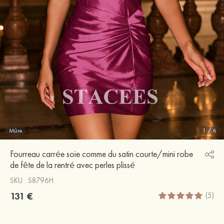
Mûre
1
/
6
Fourreau carrée soie comme du satin courte/mini robe
de fête de la rentré avec perles plissé
SKU : S8796H
131 €
(5)