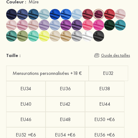
Couleur :
Mûre
Taille :
Guide des tailles
Mensurations personnalisées +18 €
EU32
EU34
EU36
EU38
EU40
EU42
EU44
EU46
EU48
EU50 +€6
EU52 +€6
EU54 +€6
EU56 +€6