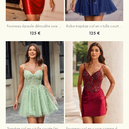
Fourreau épaule dénudée soie comme du satin courte/mini robe de fête de la rentrée
Robe trapèze col en v tulle courte/mini robe de fête de la rentrée avec poches paillettes
125 €
125 €
Trapèze col en v tulle courte/mini robe de fête de la rentrée avec perles
Fourreau col en v soie comme du satin courte/mini robe de fête de la rentrée avec paillettes