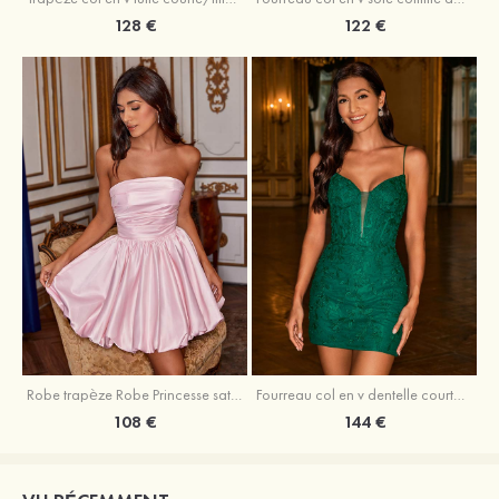
128 €
122 €
Robe trapèze Robe Princesse satin sans manches courte/mini robe de fête de la rentrée
Fourreau col en v dentelle courte/mini robe de fête de la rentré avec perles
108 €
144 €