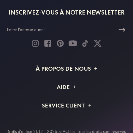
INSCRIVEZ-VOUS À NOTRE NEWSLETTER
À PROPOS DE NOUS
À propos de STACEES
AIDE
Livraison
FAQ
SERVICE CLIENT
Retour et remboursement
Suivi de commande
Guide des tailles
Projet personnalisé
Contactez-nous
Droits d'auteur 2012 - 2026 STACEES. Tous les droits sont réservés.