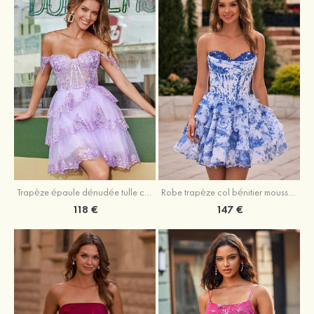
Trapèze épaule dénudée tulle courte/mini robe de fête de la rentrée avec paillettes
Robe trapèze col bénitier mousseline courte/mini robe de fête de la rentrée avec appliqué
118 €
147 €