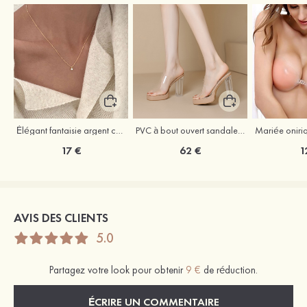
Élégant fantaisie argent colliers avec zircone cubique
PVC à bout ouvert sandaless talon bottier chaussures de mode
17 €
62 €
1
AVIS DES CLIENTS
5.0
Partagez votre look pour obtenir
9 €
de réduction.
ÉCRIRE UN COMMENTAIRE