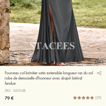
Gris Acier
1
/
6
Fourreau col bénitier satin extensible longueur ras du sol
robe de demoiselle d'honneur avec drapé latéral
fendue
SKU : S6004B
79 €
(29)