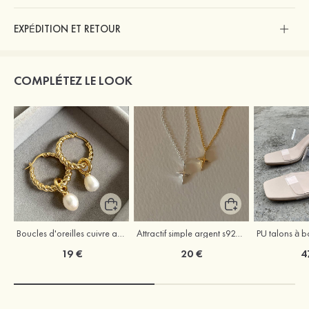
EXPÉDITION ET RETOUR
COMPLÉTEZ LE LOOK
Boucles d'oreilles cuivre avec perle
Attractif simple argent s925 colliers
19 €
20 €
4