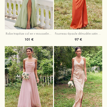
Robe trapèze col en v mousseline ras du sol robe de demoiselle d'honneur
Fourreau épaule dénudée satin extensible ras du sol robe de demoiselle d'honneur
101 €
97 €