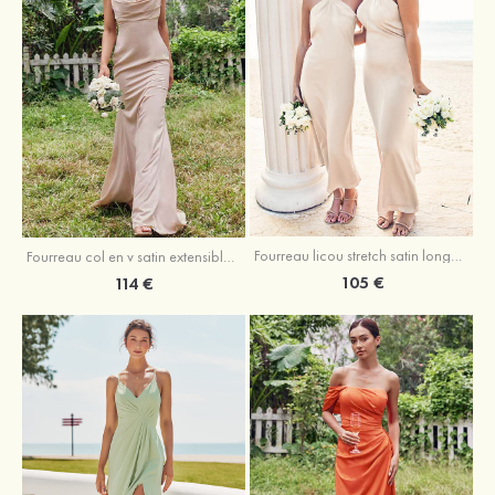
Fourreau licou stretch satin longueur cheville robe de demoiselle d'honneur
Fourreau col en v satin extensible ras du sol robe de demoiselle d'honneur
105 €
114 €