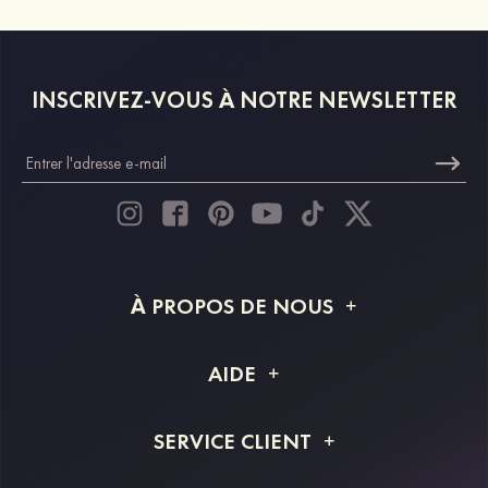
INSCRIVEZ-VOUS À NOTRE NEWSLETTER
À PROPOS DE NOUS
À propos de STACEES
AIDE
Livraison
FAQ
SERVICE CLIENT
Retour et remboursement
Suivi de commande
Guide des tailles