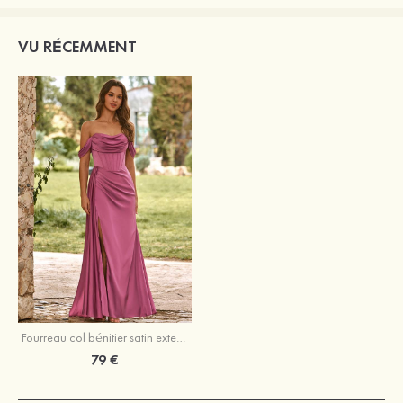
VU RÉCEMMENT
Fourreau col bénitier satin extensible longueur ras du sol robe de demoiselle d'honneur avec drapé latéral fendue
79 €