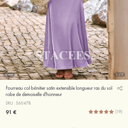
Violet
1
/
7
Fourreau col bénitier satin extensible longueur ras du sol
robe de demoiselle d'honneur
SKU : S6047B
91 €
(19)