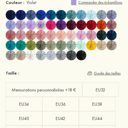
Couleur :
Violet
Commander des échantillons
Taille :
Guide des tailles
Mensurations personnalisées +18 €
EU32
EU34
EU36
EU38
EU40
EU42
EU44