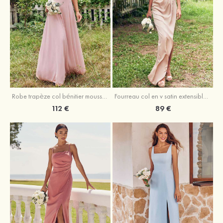
Fourreau col en v satin extensible asymétrique robe de demoiselle d'honneur
Robe trapèze col bénitier mousseline ras du sol robe de demoiselle d'honneur
89 €
112 €