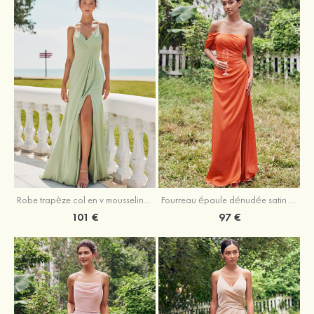
Robe trapèze col en v mousseline ras du sol robe de demoiselle d'honneur
Fourreau épaule dénudée satin extensible ras du sol robe de demoiselle d'honneur
101 €
97 €