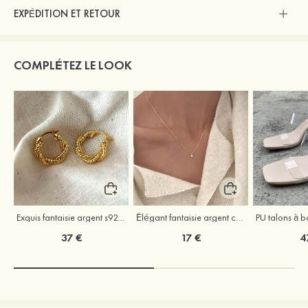
EXPÉDITION ET RETOUR
COMPLÉTEZ LE LOOK
Exquis fantaisie argent s925 boucles d'oreilles
Élégant fantaisie argent colliers avec zircone cubique
37 €
17 €
4