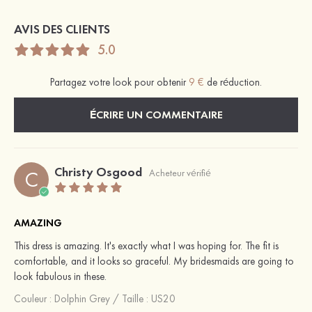
AVIS DES CLIENTS
5.0
Partagez votre look pour obtenir
9 €
de réduction.
ÉCRIRE UN COMMENTAIRE
Christy Osgood
C
Acheteur vérifié
AMAZING
This dress is amazing. It's exactly what I was hoping for. The fit is
comfortable, and it looks so graceful. My bridesmaids are going to
look fabulous in these.
Couleur :
Dolphin Grey
/
Taille : US20