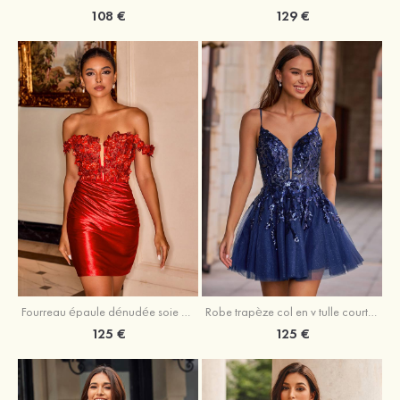
108 €
129 €
Fourreau épaule dénudée soie comme du satin courte/mini robe de fête de la rentrée
Robe trapèze col en v tulle courte/mini robe de fête de la rentrée avec poches paillettes
125 €
125 €