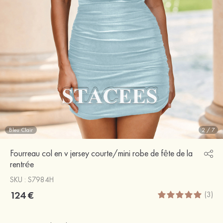
Bleu Clair
2
/
7
Fourreau col en v jersey courte/mini robe de fête de la
rentrée
SKU : S7984H
124 €
(3)