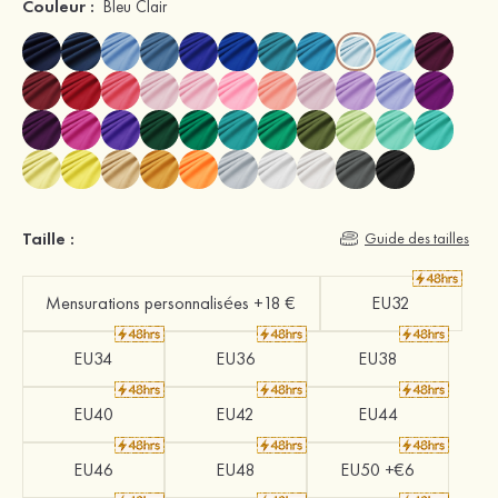
Couleur :
Bleu Clair
Taille :
Guide des tailles
Mensurations personnalisées +18 €
EU32
EU34
EU36
EU38
EU40
EU42
EU44
EU46
EU48
EU50 +€6