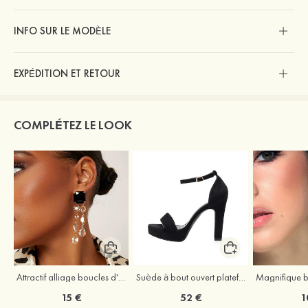
INFO SUR LE MODÈLE
EXPÉDITION ET RETOUR
COMPLÉTEZ LE LOOK
Attractif alliage boucles d'oreilles
Suède à bout ouvert plateforme sandales talon bottier remise du diplôme chaussures de mode
15 €
52 €
1