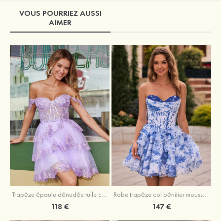
VOUS POURRIEZ AUSSI
AIMER
Trapèze épaule dénudée tulle courte/mini robe de fête de la rentrée avec paillettes
Robe trapèze col bénitier mousseline courte/mini robe de fête de la rentrée avec appliqué
118 €
147 €