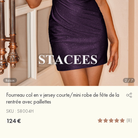
Raisin
2
/
7
Fourreau col en v jersey courte/mini robe de fête de la
rentrée avec paillettes
SKU : S8004H
124 €
(8)