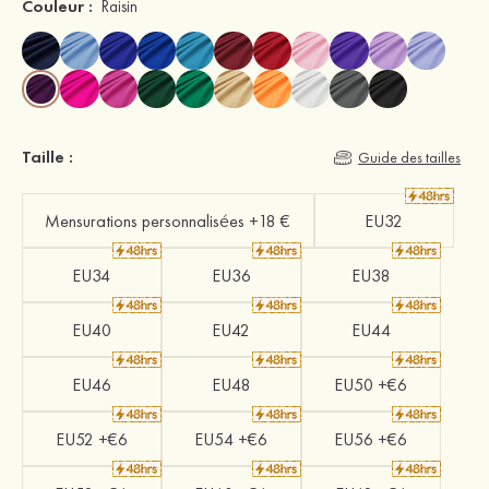
Couleur :
Raisin
Taille :
Guide des tailles
Mensurations personnalisées +18 €
EU32
EU34
EU36
EU38
EU40
EU42
EU44
EU46
EU48
EU50 +€6
EU52 +€6
EU54 +€6
EU56 +€6