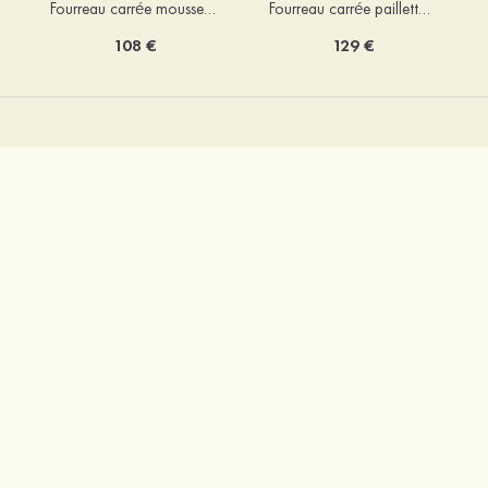
Fourreau carrée mousseline courte/mini robe de fête de la rentré avec volants
Fourreau carrée paillettes courte/mini robe de fête de la rentrée
108 €
129 €