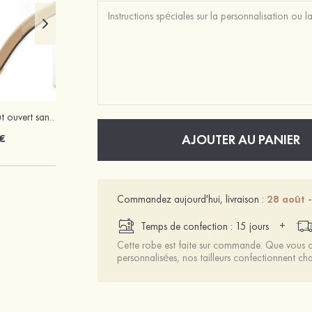
Femmes pu à bout ouvert sandales escarpins talon bottier outdoor chaussure
Femmes pu talons peep toe sandales talon stiletto chaussures d'extérieur avec boucle
€
63 €
AJOUTER AU PANIER
Commandez aujourd'hui, livraison :
28 août -
+
Temps de confection : 15 jours
Cette robe est faite sur commande. Que vous ch
personnalisées, nos tailleurs confectionnent 