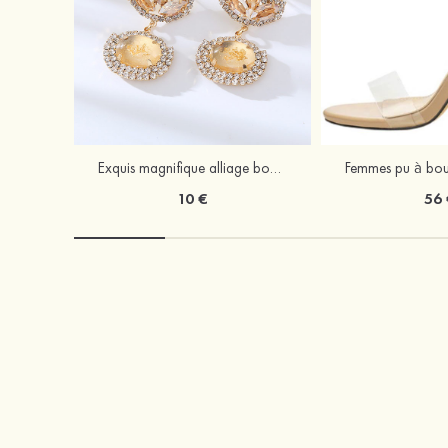
Exquis magnifique alliage boucles d'oreilles avec strass
10 €
56 