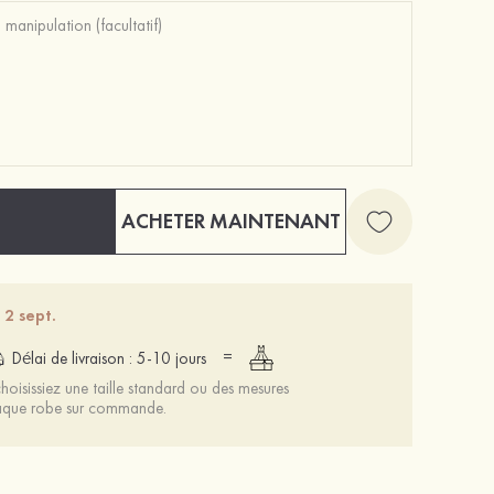
Élégant unique argent s925 boucles d'oreilles avec perle
Mariée onirique polyester soutien-gorge
19 €
ACHETER MAINTENANT
12 €
 2 sept.
=
Délai de livraison : 5-10 jours
oisissiez une taille standard ou des mesures
chaque robe sur commande.