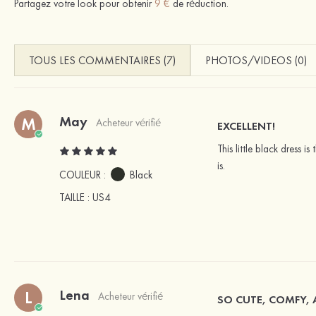
Partagez votre look pour obtenir
9 €
de réduction.
TOUS LES COMMENTAIRES (7)
PHOTOS/VIDEOS (0)
May
M
Acheteur vérifié
EXCELLENT!
This little black dress i
is.
COULEUR :
Black
TAILLE
: US4
Lena
L
Acheteur vérifié
SO CUTE, COMFY, 