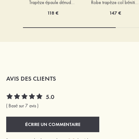
Trapèze épaule dénudée tulle courte/mini robe de fête de la rentrée avec paillettes
Robe trapèze col bénitier mousseline courte/mini robe de fête de la rentrée avec appliqué
118 €
147 €
AVIS DES CLIENTS
5.0
( Basé sur 7 avis )
ÉCRIRE UN COMMENTAIRE