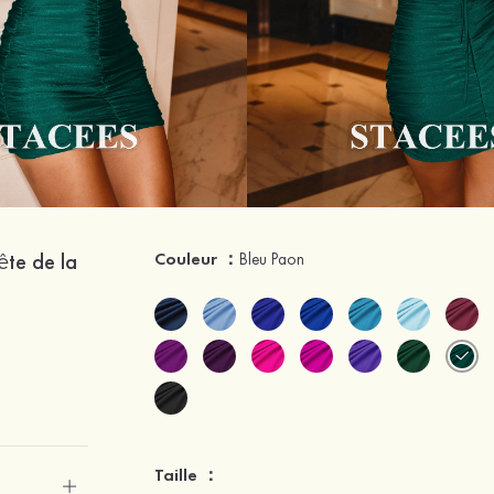
ête de la
Couleur ：
Bleu Paon
Taille ：