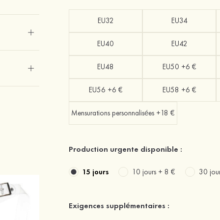
EU32
EU34
EU40
EU42
EU48
EU50 +6 €
EU56 +6 €
EU58 +6 €
Mensurations personnalisées +18 €
Production urgente disponible :
15 jours
10 jours +
8 €
30 jou
Exigences supplémentaires :