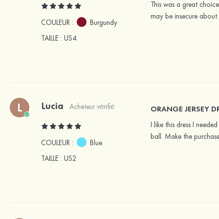
This was a great choice
may be insecure about. I
COULEUR :
Burgundy
TAILLE
: US4
Lucia
L
Acheteur vérifié
ORANGE JERSEY D
I like this dress I need
ball. Make the purchase 
COULEUR :
Blue
TAILLE
: US2