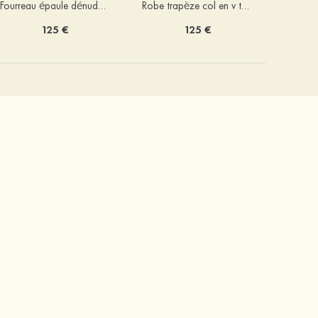
Fourreau épaule dénudée soie comme du satin courte/mini robe de fête de la rentrée
Robe trapèze col en v tulle courte/mini robe de fête de la rentrée avec poches paillettes
125 €
125 €