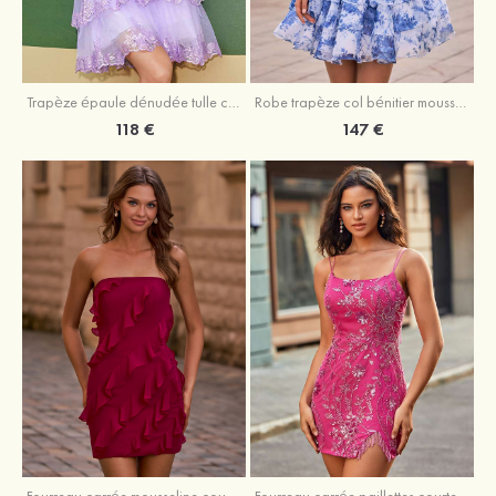
Trapèze épaule dénudée tulle courte/mini robe de fête de la rentrée avec paillettes
Robe trapèze col bénitier mousseline courte/mini robe de fête de la rentrée avec appliqué
118 €
147 €