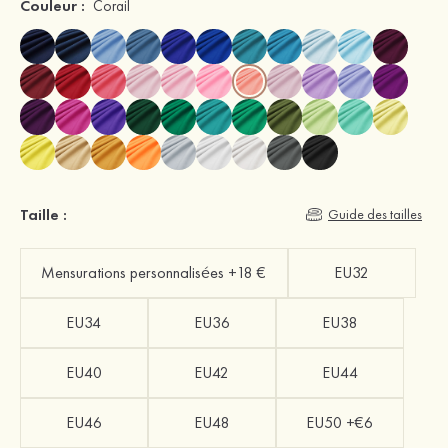
Couleur :
Corail
Taille :
Guide des tailles
Mensurations personnalisées +18 €
EU32
EU34
EU36
EU38
EU40
EU42
EU44
EU46
EU48
EU50 +€6