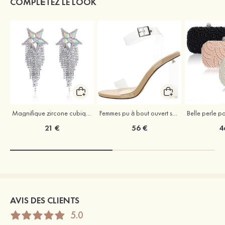
COMPLÉTEZ LE LOOK
Magnifique zircone cubique strass boucles d'oreilles
Femmes pu à bout ouvert sandales escarpins talon bottier outdoor chaussure
21 €
56 €
4
AVIS DES CLIENTS
5.0