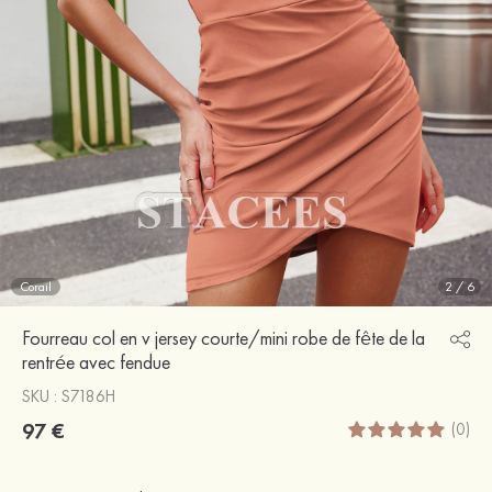
Corail
2
/
6
Fourreau col en v jersey courte/mini robe de fête de la
rentrée avec fendue
SKU : S7186H
97 €
(0)