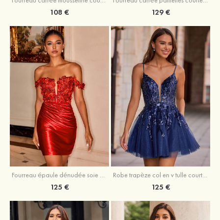
Fourreau carrée mousseline courte/mini robe de fête de la rentré avec volants
Fourreau carrée paillettes courte/mini robe de fête de la rentrée
108 €
129 €
Fourreau épaule dénudée soie comme du satin courte/mini robe de fête de la rentrée
Robe trapèze col en v tulle courte/mini robe de fête de la rentrée avec poches paillettes
125 €
125 €