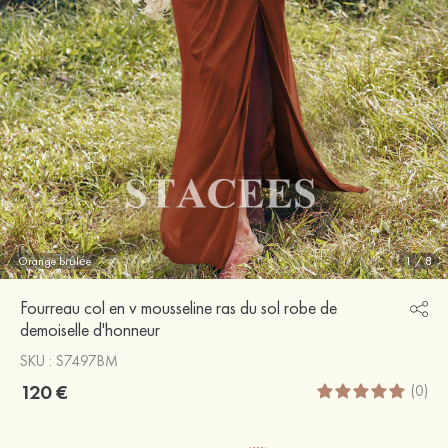
Orange brûlée
1
/
8
Fourreau col en v mousseline ras du sol robe de
demoiselle d'honneur
SKU : S7497BM
120 €
(0)