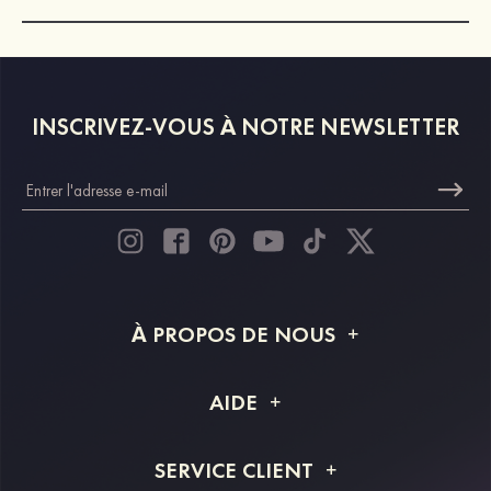
INSCRIVEZ-VOUS À NOTRE NEWSLETTER
À PROPOS DE NOUS
À propos de STACEES
AIDE
Livraison
FAQ
SERVICE CLIENT
Retour et remboursement