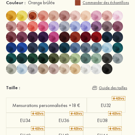
Couleur :
Orange brûlée
Commander des échantillons
Taille :
Guide des tailles
Mensurations personnalisées +18 €
EU32
EU34
EU36
EU38