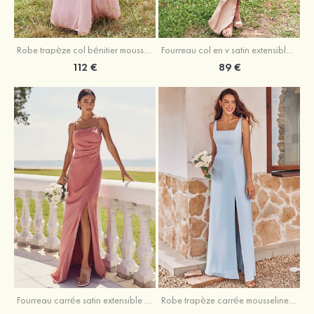
Fourreau col en v satin extensible asymétrique robe de demoiselle d'honneur
Robe trapèze col bénitier mousseline ras du sol robe de demoiselle d'honneur
89 €
112 €
Fourreau carrée satin extensible ras du sol robe de demoiselle d'honneur
Robe trapèze carrée mousseline ras du sol robe de demoiselle d'honneur