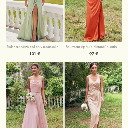
Robe trapèze col en v mousseline ras du sol robe de demoiselle d'honneur
Fourreau épaule dénudée satin extensible ras du sol robe de demoiselle d'honneur
101 €
97 €