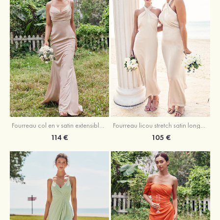
Fourreau licou stretch satin longueur cheville robe de demoiselle d'honneur
Fourreau col en v satin extensible ras du sol robe de demoiselle d'honneur
105 €
114 €