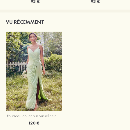
93 €
93 €
VU RÉCEMMENT
Fourreau col en v mousseline ras du sol robe de demoiselle d'honneur
120 €