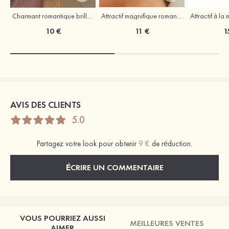
Charmant romantique brillant zircon boucles d'oreilles
Attractif magnifique romantique argent s925 zircon boucles d'oreilles
10 €
11 €
1
AVIS DES CLIENTS
5.0
Partagez votre look pour obtenir
9 €
de réduction.
ÉCRIRE UN COMMENTAIRE
VOUS POURRIEZ AUSSI
MEILLEURES VENTES
AIMER