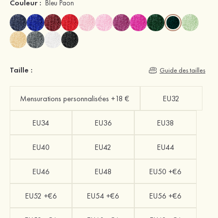
Couleur :
Bleu Paon
Taille :
Guide des tailles
Mensurations personnalisées +18 €
EU32
EU34
EU36
EU38
EU40
EU42
EU44
EU46
EU48
EU50 +€6
EU52 +€6
EU54 +€6
EU56 +€6