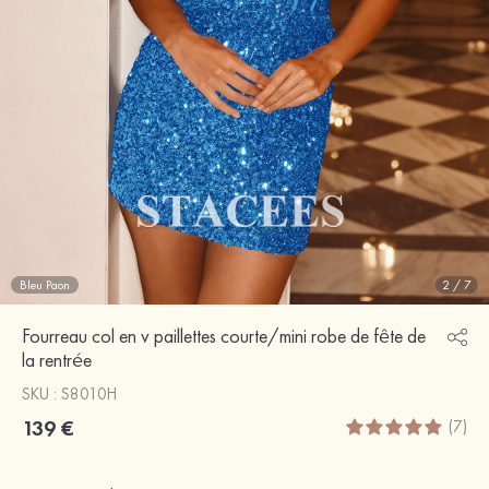
Bleu Paon
2
/
7
Fourreau col en v paillettes courte/mini robe de fête de
la rentrée
SKU : S8010H
139 €
(7)