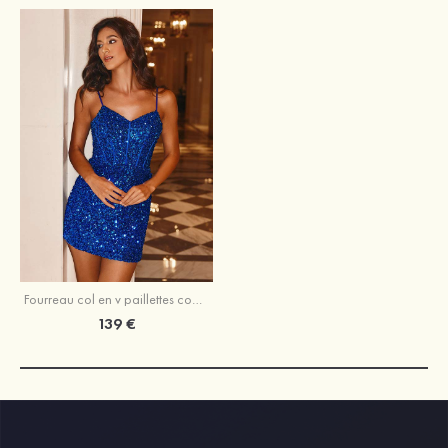
Fourreau col en v paillettes courte/mini robe de fête de la rentrée
139 €