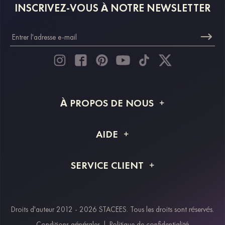
INSCRIVEZ-VOUS À NOTRE NEWSLETTER
À PROPOS DE NOUS
À propos de STACEES
AIDE
Livraison
FAQ
SERVICE CLIENT
Retour et remboursement
Suivi de commande
Guide des tailles
Projet personnalisé
Contactez-nous
Droits d'auteur 2012 - 2026 STACEES. Tous les droits sont réservés.
Modes de paiement
Conditions générales
|
Politique de confidentialité