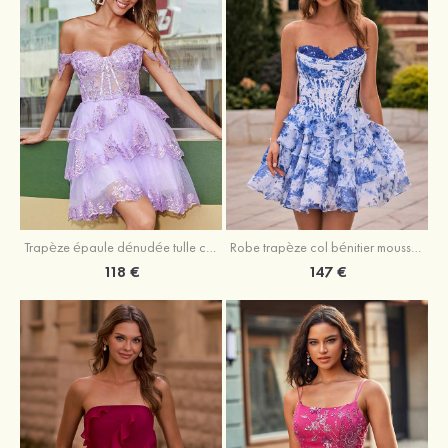
Trapèze épaule dénudée tulle courte/mini robe de fête de la rentrée avec paillettes
Robe trapèze col bénitier mousseline courte/mini robe de fête de la rentrée avec appliqué
118 €
147 €