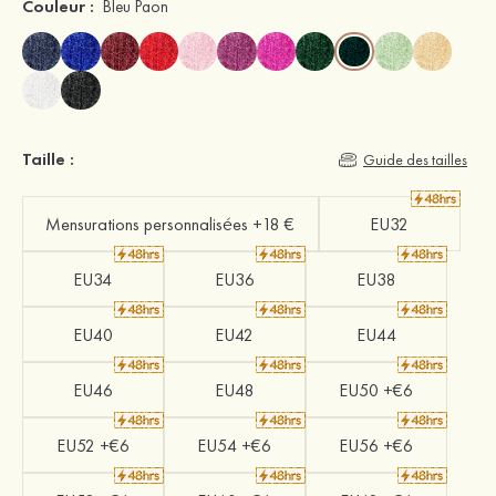
Couleur :
Bleu Paon
Taille :
Guide des tailles
Mensurations personnalisées +18 €
EU32
EU34
EU36
EU38
EU40
EU42
EU44
EU46
EU48
EU50 +€6
EU52 +€6
EU54 +€6
EU56 +€6