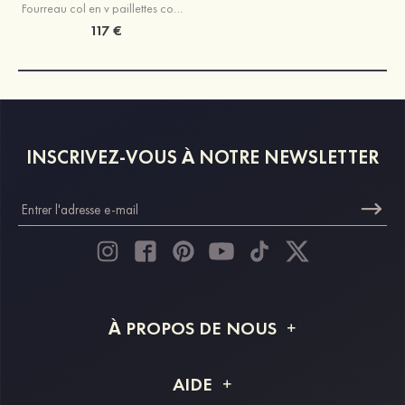
Fourreau col en v paillettes courte/mini robe de fête de la rentrée
117 €
INSCRIVEZ-VOUS À NOTRE NEWSLETTER
À PROPOS DE NOUS
À propos de STACEES
AIDE
Livraison