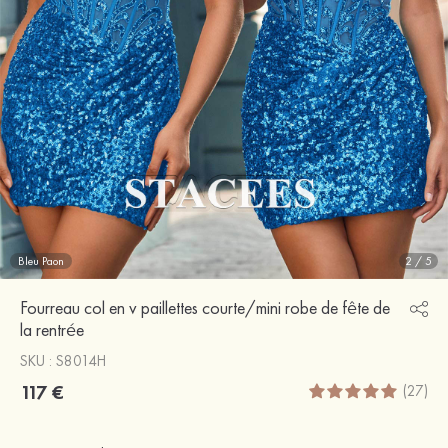
Bleu Paon
2
/
5
Fourreau col en v paillettes courte/mini robe de fête de
la rentrée
SKU : S8014H
117 €
(27)