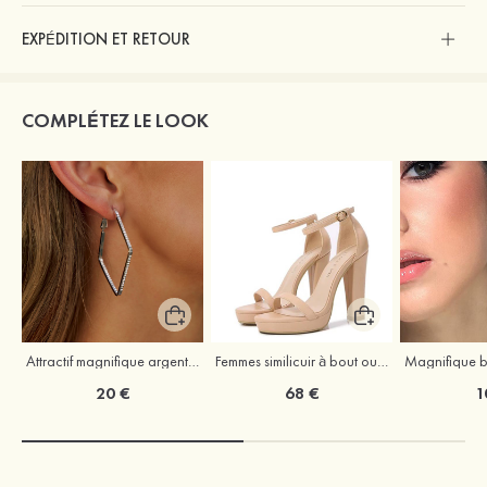
EXPÉDITION ET RETOUR
COMPLÉTEZ LE LOOK
Attractif magnifique argent s925 zircon boucles d'oreilles
Femmes similicuir à bout ouvert plateforme sandales talon bottier outdoor chaussures
20 €
68 €
1