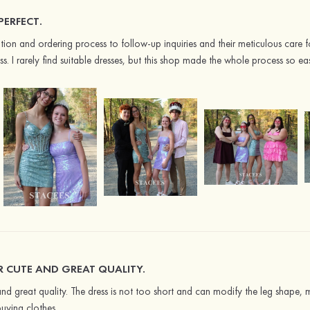
ERFECT.
ation and ordering process to follow-up inquiries and their meticulous care f
ss. I rarely find suitable dresses, but this shop made the whole process so eas
ER CUTE AND GREAT QUALITY.
 and great quality. The dress is not too short and can modify the leg shape, 
uying clothes.