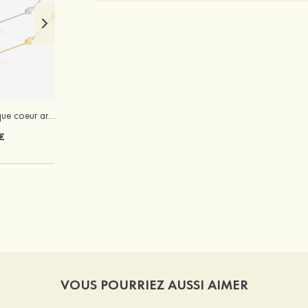
Élégant romantique coeur argent colliers
PVC à bout ouvert sandaless talon bottier chaussures de mode
€
62 €
VOUS POURRIEZ AUSSI AIMER