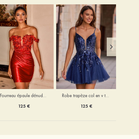
Fourreau épaule dénudée soie comme du satin courte/mini robe de fête de la rentrée
Robe trapèze col en v tulle courte/mini robe de fête de la rentrée avec poches paillettes
125 €
125 €