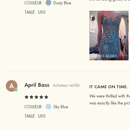
COULEUR :
Dusty Blue
TAILLE
: US0
April Bass
A
Acheteur vérifié
IT CAME ON TIME.
We were thrilled with t
was exactly like the pict
COULEUR :
Sky Blue
TAILLE
: US0