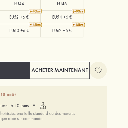
EU44
EU46
EU52 +6 €
EU54 +6 €
EU60 +6 €
EU62 +6 €
ACHETER MAINTENANT
 18 août
=
aison : 6-10 jours
oisissiez une taille standard ou des mesures
chaque robe sur commande.