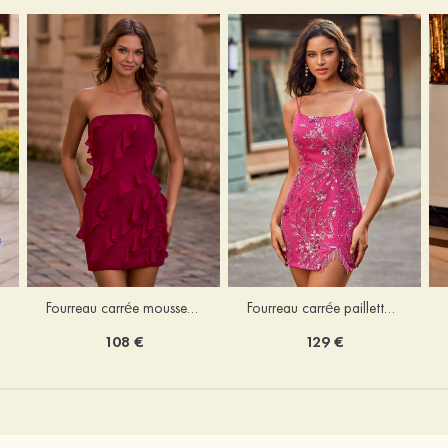
Fourreau carrée mousseline courte/mini robe de fête de la rentré avec volants
Fourreau carrée paillettes courte/mini robe de fête de la rentrée
108 €
129 €