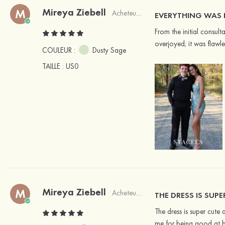
Mireya Ziebell
M
Acheteur vérifié
EVERYTHING WAS P
From the initial consult
overjoyed; it was flawle
COULEUR :
Dusty Sage
TAILLE
: US0
Mireya Ziebell
M
Acheteur vérifié
THE DRESS IS SUP
The dress is super cute
me for being good at b