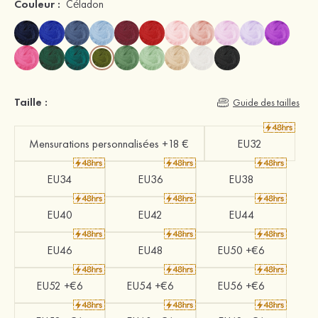
Couleur :
Céladon
Taille :
Guide des tailles
Mensurations personnalisées +18 €
EU32
EU34
EU36
EU38
EU40
EU42
EU44
EU46
EU48
EU50 +€6
EU52 +€6
EU54 +€6
EU56 +€6