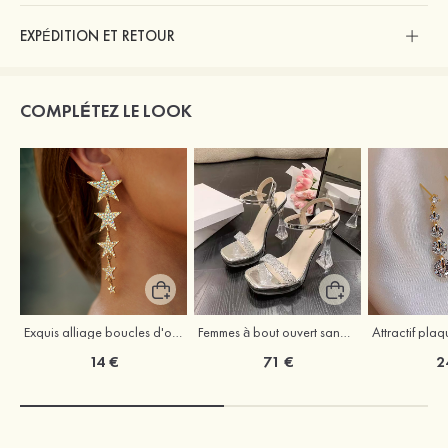
EXPÉDITION ET RETOUR
COMPLÉTEZ LE LOOK
Exquis alliage boucles d'oreilles
Femmes à bout ouvert sandales talon bottier fête et soirée chaussures de mode
14 €
71 €
2