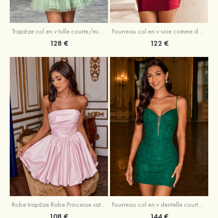
Trapèze col en v tulle courte/mini robe de fête de la rentrée avec perles
Fourreau col en v soie comme du satin courte/mini robe de fête de la rentrée avec paillettes
128 €
122 €
Robe trapèze Robe Princesse satin sans manches courte/mini robe de fête de la rentrée
Fourreau col en v dentelle courte/mini robe de fête de la rentré avec perles
108 €
144 €