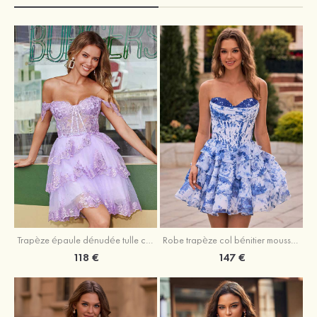
Trapèze épaule dénudée tulle courte/mini robe de fête de la rentrée avec paillettes
Robe trapèze col bénitier mousseline courte/mini robe de fête de la rentrée avec appliqué
118 €
147 €