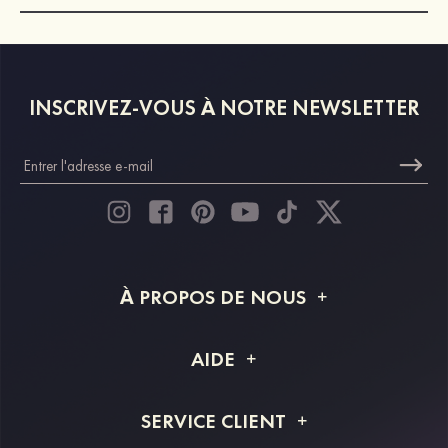
INSCRIVEZ-VOUS À NOTRE NEWSLETTER
À PROPOS DE NOUS
À propos de STACEES
AIDE
Livraison
FAQ
SERVICE CLIENT
Retour et remboursement