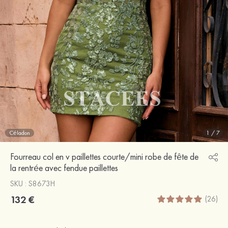
Céladon
1
/
7
Fourreau col en v paillettes courte/mini robe de fête de
la rentrée avec fendue paillettes
SKU : S8673H
132 €
(26)