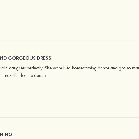
 KIND GORGEOUS DRESS!
ar old daughter perfectly! She wore it to homecoming dance and got so man
n next fall for the dance.
NING!