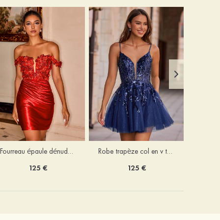
Fourreau épaule dénudée soie comme du satin courte/mini robe de fête de la rentrée
Robe trapèze col en v tulle courte/mini robe de fête de la rentrée avec poches paillettes
125 €
125 €