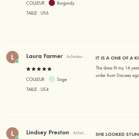
COULEUR :
Burgundy
TAILLE
: US6
Laura Farmer
L
Acheteur vérifié
IT IS A ONE OF A
The dress fit my 14 ye
order from Stacees agai
COULEUR :
Sage
TAILLE
: US4
Lindsey Preston
L
Acheteur vérifié
SHE LOOKED STUN