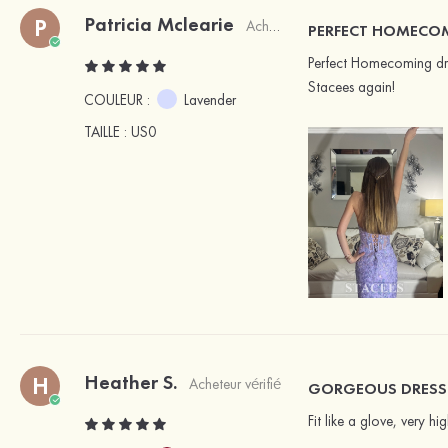
Patricia Mclearie
P
Acheteur vérifié
PERFECT HOMECOM
Perfect Homecoming dres
Stacees again!
COULEUR :
Lavender
TAILLE
: US0
Heather S.
H
Acheteur vérifié
GORGEOUS DRESS
Fit like a glove, very hi