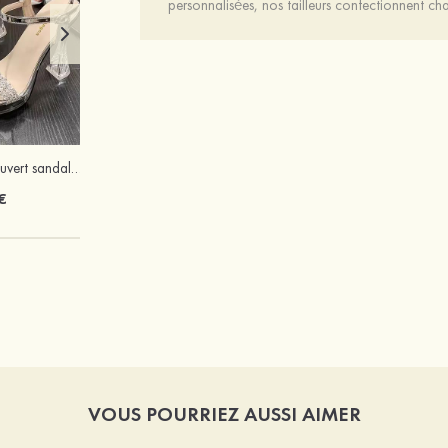
personnalisées, nos tailleurs confectionnent 
Femmes à bout ouvert sandales talon bottier fête et soirée chaussures de mode
Attractif plaqué or 18k strass boucles d'oreilles
€
24 €
VOUS POURRIEZ AUSSI AIMER