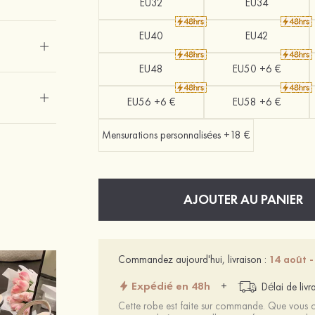
EU32
EU34
EU40
EU42
EU48
EU50 +6 €
EU56 +6 €
EU58 +6 €
Mensurations personnalisées +18 €
AJOUTER AU PANIER
Commandez aujourd'hui, livraison :
14 août -
Expédié en 48h
+
Délai de livr
Cette robe est faite sur commande. Que vous ch