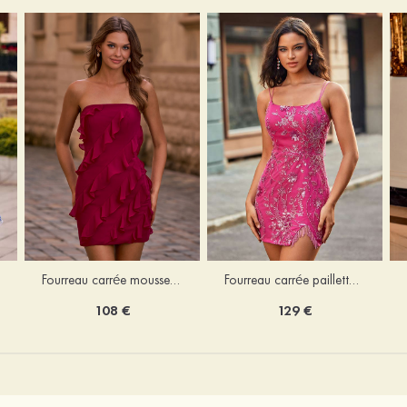
Fourreau carrée mousseline courte/mini robe de fête de la rentré avec volants
Fourreau carrée paillettes courte/mini robe de fête de la rentrée
108 €
129 €