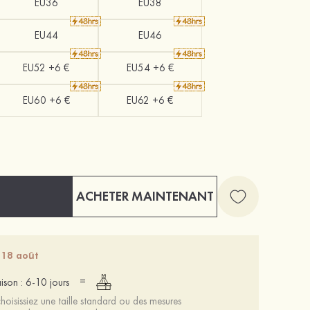
EU36
EU38
EU44
EU46
EU52 +6 €
EU54 +6 €
EU60 +6 €
EU62 +6 €
ACHETER MAINTENANT
 18 août
=
aison : 6-10 jours
oisissiez une taille standard ou des mesures