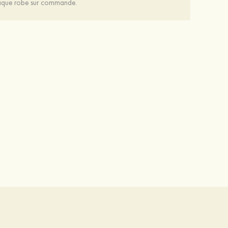
chaque robe sur commande.
Femmes pvc à bout ouvert sandales talon bottie chaussures de mode
Mariée onirique polyester soutien-gorge
56 €
12 €