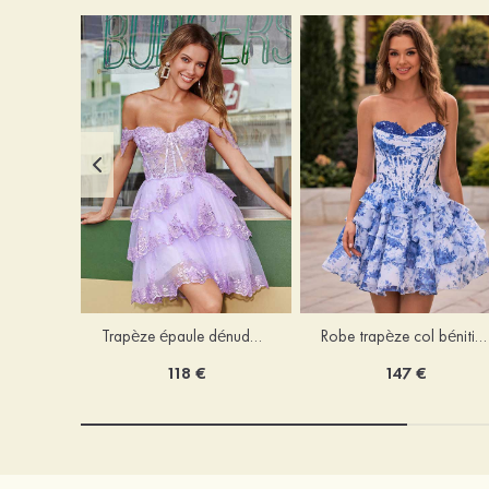
Trapèze épaule dénudée tulle courte/mini robe de fête de la rentrée avec paillettes
Robe trapèze col bénitier mousseline courte/mini robe de fête de la rentrée avec appliqué
118 €
147 €