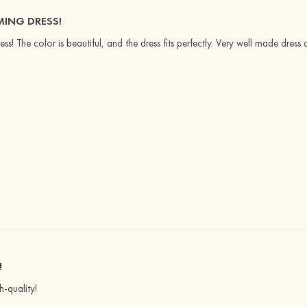
ING DRESS!
s! The color is beautiful, and the dress fits perfectly. Very well made dres
!
gh-quality!