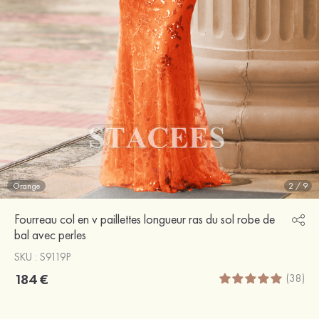
Orange
2
/
9
Fourreau col en v paillettes longueur ras du sol robe de
bal avec perles
SKU : S9119P
184 €
(38)