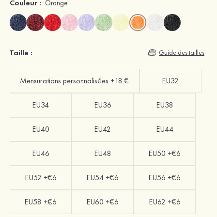
Couleur :
Orange
Taille :
Guide des tailles
Mensurations personnalisées +18 €
EU32
EU34
EU36
EU38
EU40
EU42
EU44
EU46
EU48
EU50 +€6
EU52 +€6
EU54 +€6
EU56 +€6
EU58 +€6
EU60 +€6
EU62 +€6