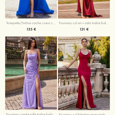
Trumpette/Sirène cache coeur charmeuse traîne balayage robe de bal
Fourreau col en v satin traîne balayage robe de bal
135 €
131 €
Fourreau carrée tulle traîne balayage robe de bal
Fourreau col bénitier jersey traîne balayage robe de bal