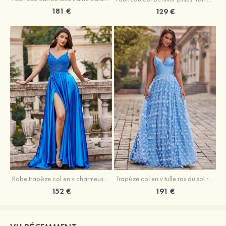
181 €
129 €
Robe trapèze col en v charmeuse traîne balayage robe de bal
Trapèze col en v tulle ras du sol robe de bal avec papillon
152 €
191 €