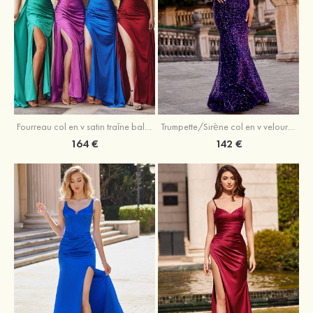
Trumpette/Sirène col en v velours paillettes traîne balayage robe de bal
Fourreau col en v satin traîne balayage robe de bal
142 €
164 €