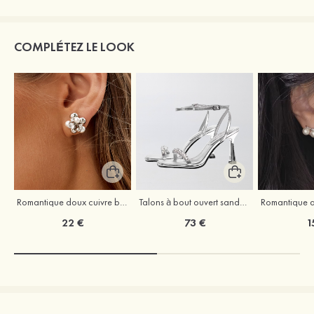
COMPLÉTEZ LE LOOK
Romantique doux cuivre boucles d'oreilles avec zircone cubique perles d'imitation
Talons à bout ouvert sandales cuir microfibre extérieur chaussures de mode
22 €
73 €
1