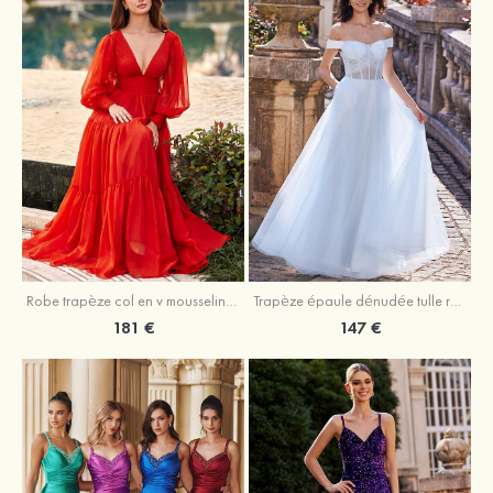
Robe trapèze col en v mousseline ras du sol robe de bal
Trapèze épaule dénudée tulle ras du sol robe de bal
181 €
147 €