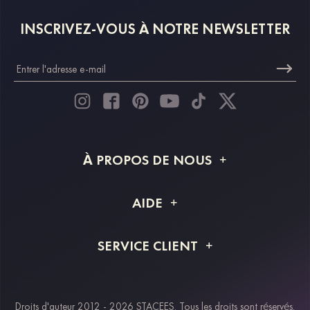
INSCRIVEZ-VOUS À NOTRE NEWSLETTER
À PROPOS DE NOUS
À propos de STACEES
AIDE
Livraison
FAQ
SERVICE CLIENT
Retour et remboursement
Suivi de commande
Guide des tailles
Projet personnalisé
Contactez-nous
Droits d'auteur 2012 - 2026 STACEES. Tous les droits sont réservés.