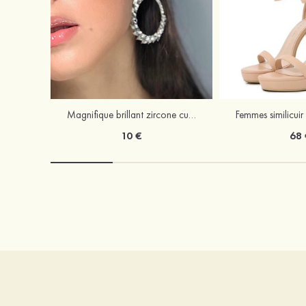
Magnifique brillant zircone cubique strass boucles d'oreilles
10 €
68 