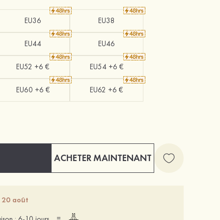
EU36
EU38
EU44
EU46
EU52 +6 €
EU54 +6 €
EU60 +6 €
EU62 +6 €
ACHETER MAINTENANT
- 20 août
=
aison : 6-10 jours