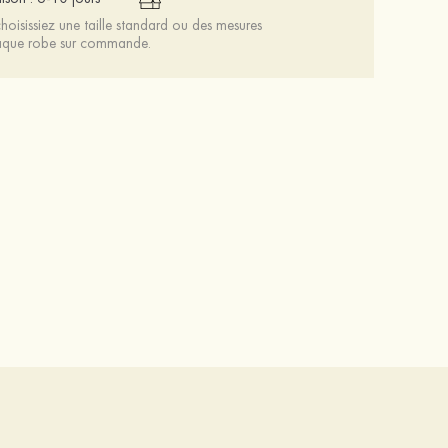
oisissiez une taille standard ou des mesures
chaque robe sur commande.
Femmes pu à bout ouvert sandales escarpins talon bottier outdoor chaussure
Mariée onirique polyester soutien-gorge
56 €
12 €