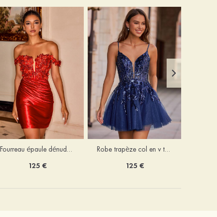
Fourreau épaule dénudée soie comme du satin courte/mini robe de fête de la rentrée
Robe trapèze col en v tulle courte/mini robe de fête de la rentrée avec poches paillettes
125 €
125 €