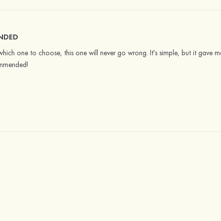
NDED
ch one to choose, this one will never go wrong. It's simple, but it gave me
ommended!