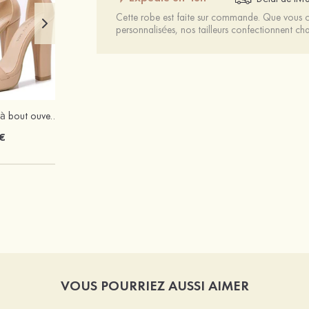
Cette robe est faite sur commande. Que vous ch
personnalisées, nos tailleurs confectionnent 
Femmes similicuir à bout ouvert plateforme sandales talon bottier outdoor chaussures
Attractif magnifique argent s925 zircon boucles d'oreilles
€
20 €
VOUS POURRIEZ AUSSI AIMER