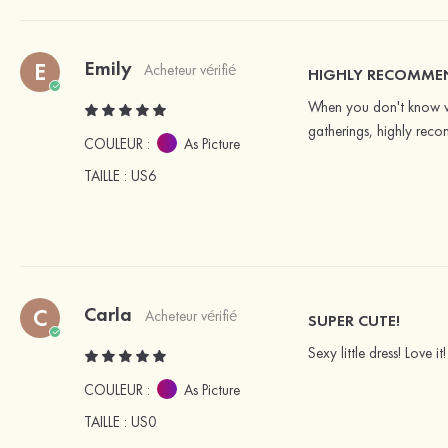
Emily
E
Acheteur vérifié
HIGHLY RECOMME
When you don't know whi
gatherings, highly rec
COULEUR :
As Picture
TAILLE
: US6
Carla
C
Acheteur vérifié
SUPER CUTE!
Sexy little dress! Love it!
COULEUR :
As Picture
TAILLE
: US0