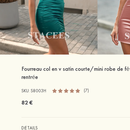
Fourreau col en v satin courte/mini robe de fê
rentrée
(7)
SKU: S8003H
82 €
DÉTAILS