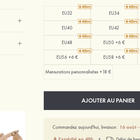
EU32
EU34
EU40
EU42
EU48
EU50 +6 €
EU56 +6 €
EU58 +6 €
Mensurations personnalisées +18 €
AJOUTER AU PANIER
Commandez aujourd'hui, livraison :
16 août 
Expédié en 48h
+
Délai de livr