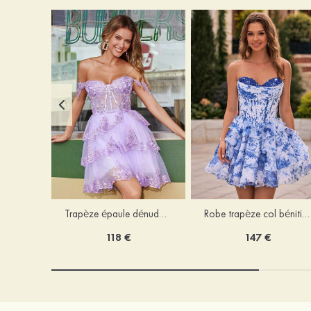
Trapèze épaule dénudée tulle courte/mini robe de fête de la rentrée avec paillettes
Robe trapèze col bénitier mousseline courte/mini robe de fête de la rentrée avec appliqué
118 €
147 €