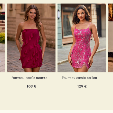
Fourreau carrée mousseline courte/mini robe de fête de la rentré avec volants
Fourreau carrée paillettes courte/mini robe de fête de la rentrée
108 €
129 €