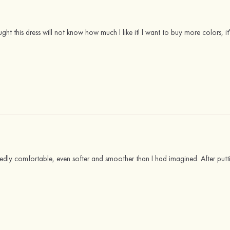
t this dress will not know how much I like it! I want to buy more colors, it's
dly comfortable, even softer and smoother than I had imagined. After putting 