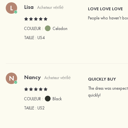
Lisa
L
Acheteur vérifié
LOVE LOVE LOVE
People who haven't bough
COULEUR :
Celadon
TAILLE
: US4
Nancy
N
Acheteur vérifié
QUICKLY BUY
The dress was unexpecte
quickly!
COULEUR :
Black
TAILLE
: US2