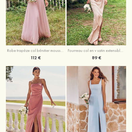
Fourreau col en v satin extensible asymétrique robe de demoiselle d'honneur
Robe trapèze col bénitier mousseline ras du sol robe de demoiselle d'honneur
89 €
112 €