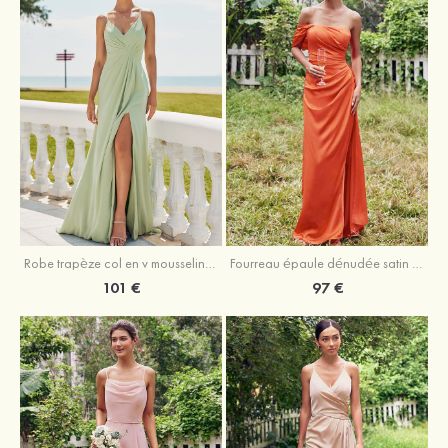
Robe trapèze col en v mousseline ras du sol robe de demoiselle d'honneur
Fourreau épaule dénudée satin extensible ras du sol robe de demoiselle d'honneur
101 €
97 €