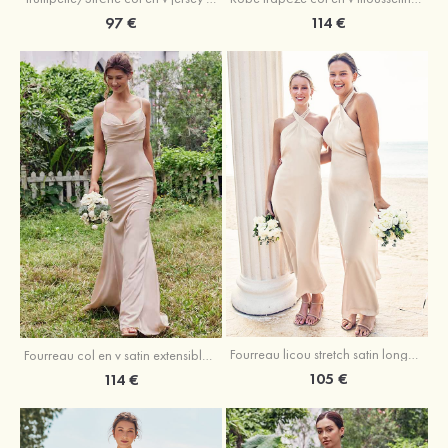
97 €
114 €
Fourreau licou stretch satin longueur cheville robe de demoiselle d'honneur
Fourreau col en v satin extensible ras du sol robe de demoiselle d'honneur
105 €
114 €