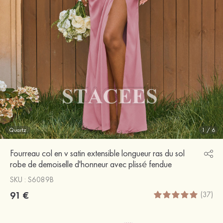
Quartz
1
/
6
Fourreau col en v satin extensible longueur ras du sol
robe de demoiselle d'honneur avec plissé fendue
SKU : S6089B
91 €
(37)