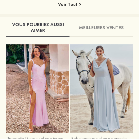
Voir Tout >
VOUS POURRIEZ AUSSI
MEILLEURES VENTES
AIMER
Trumpette/Sirène col en v jersey ras du sol robe de demoiselle d'honneur
Robe trapèze col en v mousseline ras du sol robe de demoiselle d'honneur