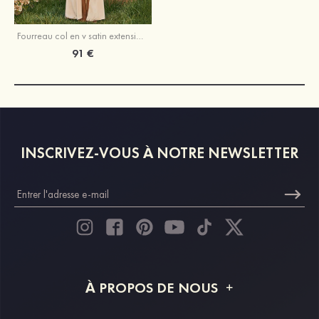
Fourreau col en v satin extensible longueur ras du sol robe de demoiselle d'honneur avec plissé fendue
91 €
INSCRIVEZ-VOUS À NOTRE NEWSLETTER
À PROPOS DE NOUS
À propos de STACEES