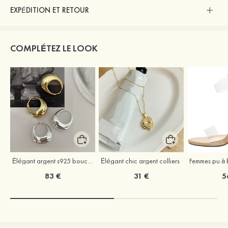
EXPÉDITION ET RETOUR
COMPLÉTEZ LE LOOK
Élégant argent s925 boucles d'oreilles
Élégant chic argent colliers
83 €
31 €
5