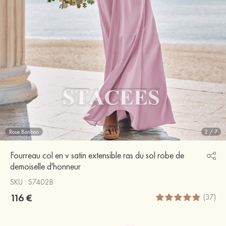
Rose Bonbon
2
/
7
Fourreau col en v satin extensible ras du sol robe de
demoiselle d'honneur
SKU : S7402B
116 €
(37)