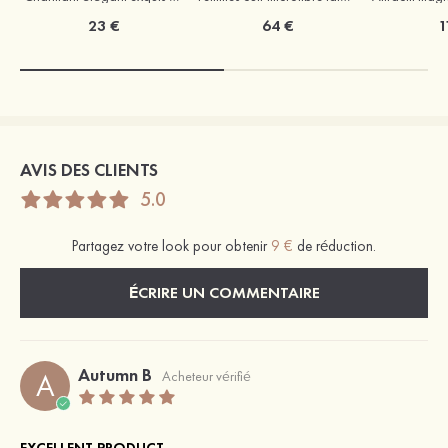
23 €
64 €
1
AVIS DES CLIENTS
5.0
Partagez votre look pour obtenir
9 €
de réduction.
ÉCRIRE UN COMMENTAIRE
Autumn B
A
Acheteur vérifié