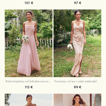
101 €
97 €
Fourreau col en v satin extensible asymétrique robe de demoiselle d'honneur
Robe trapèze col bénitier mousseline ras du sol robe de demoiselle d'honneur
89 €
112 €