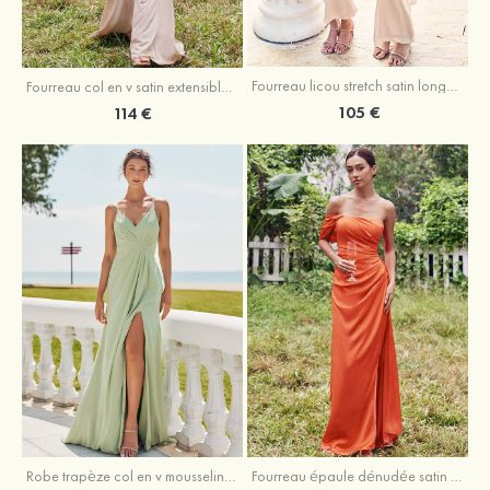
Fourreau licou stretch satin longueur cheville robe de demoiselle d'honneur
Fourreau col en v satin extensible ras du sol robe de demoiselle d'honneur
105 €
114 €
Robe trapèze col en v mousseline ras du sol robe de demoiselle d'honneur
Fourreau épaule dénudée satin extensible ras du sol robe de demoiselle d'honneur