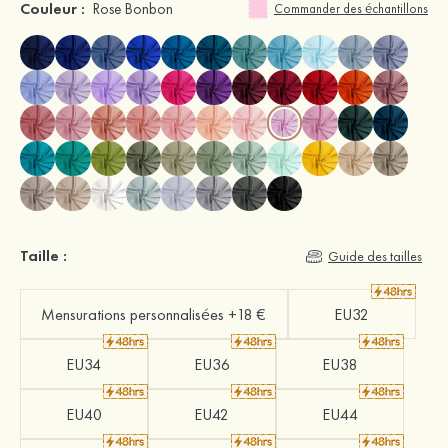
Couleur :
Rose Bonbon
Commander des échantillons
Taille :
Guide des tailles
Mensurations personnalisées +18 €
EU32
EU34
EU36
EU38
EU40
EU42
EU44