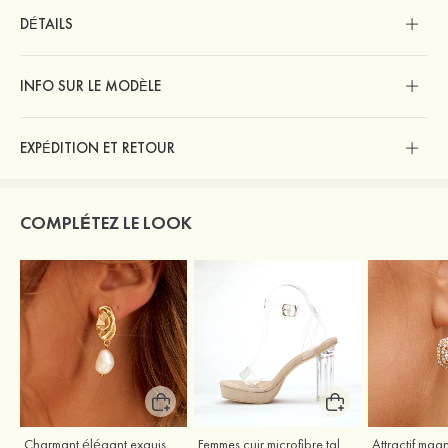
DÉTAILS
INFO SUR LE MODÈLE
EXPÉDITION ET RETOUR
COMPLÉTEZ LE LOOK
Charmant élégant exquis argent s925 boucles d'oreilles
Femmes cuir microfibre talons à bout ouvert talon bottier fête et soirée bal occasion spéciale mariage chaussures