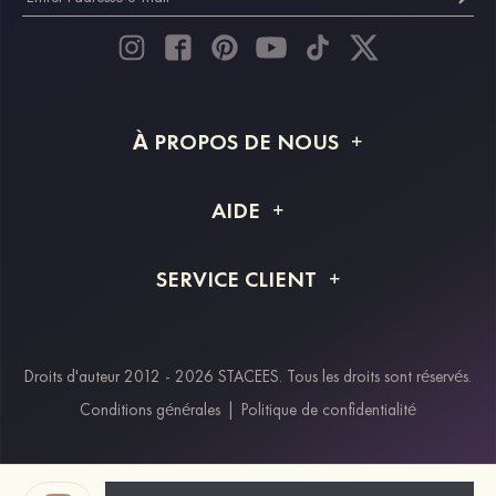
À PROPOS DE NOUS
À propos de STACEES
AIDE
Livraison
FAQ
SERVICE CLIENT
Retour et remboursement
Suivi de commande
Guide des tailles
Projet personnalisé
Contactez-nous
Droits d'auteur 2012 - 2026 STACEES. Tous les droits sont réservés.
Modes de paiement
Conditions générales
|
Politique de confidentialité
Klarna
Afterpay
Paypal