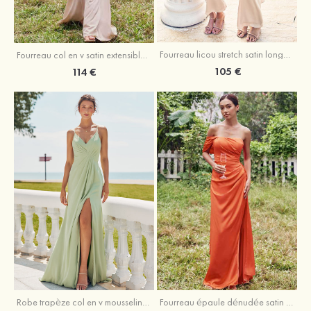
Fourreau licou stretch satin longueur cheville robe de demoiselle d'honneur
Fourreau col en v satin extensible ras du sol robe de demoiselle d'honneur
105 €
114 €
Robe trapèze col en v mousseline ras du sol robe de demoiselle d'honneur
Fourreau épaule dénudée satin extensible ras du sol robe de demoiselle d'honneur