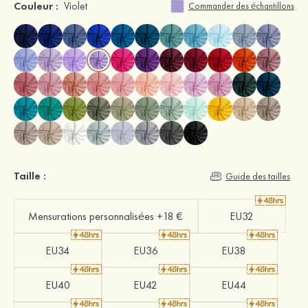
Couleur :
Violet
Commander des échantillons
Taille :
Guide des tailles
Mensurations personnalisées +18 €
EU32
EU34
EU36
EU38
EU40
EU42
EU44