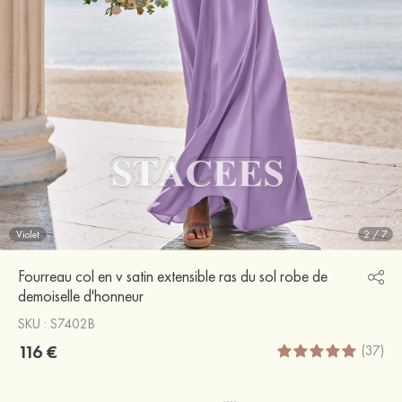
Violet
2
/
7
Fourreau col en v satin extensible ras du sol robe de
demoiselle d'honneur
SKU : S7402B
116 €
(37)