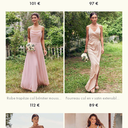
101 €
97 €
Fourreau col en v satin extensible asymétrique robe de demoiselle d'honneur
Robe trapèze col bénitier mousseline ras du sol robe de demoiselle d'honneur
89 €
112 €