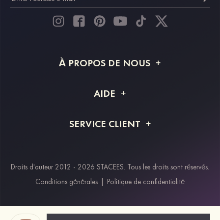
À PROPOS DE NOUS
À propos de STACEES
AIDE
Livraison
FAQ
SERVICE CLIENT
Retour et remboursement
Suivi de commande
Guide des tailles
Projet personnalisé
Contactez-nous
Droits d'auteur 2012 - 2026 STACEES. Tous les droits sont réservés.
Modes de paiement
Conditions générales
|
Politique de confidentialité
Klarna
Afterpay
Paypal