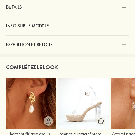
DÉTAILS
INFO SUR LE MODÈLE
EXPÉDITION ET RETOUR
COMPLÉTEZ LE LOOK
Charmant élégant exquis argent s925 boucles d'oreilles
Femmes cuir microfibre talons à bout ouvert talon bottier fête et soirée bal occasion spéciale mariage chaussures