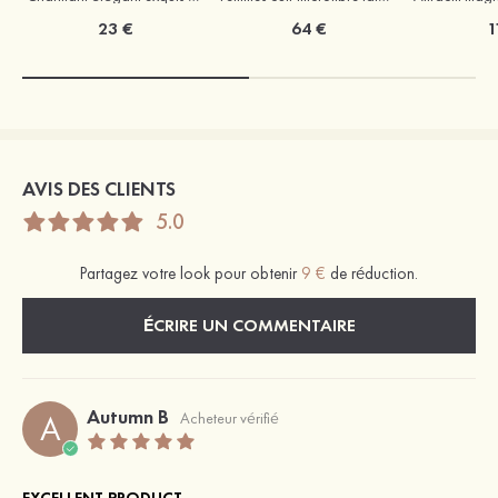
23 €
64 €
1
AVIS DES CLIENTS
5.0
Partagez votre look pour obtenir
9 €
de réduction.
ÉCRIRE UN COMMENTAIRE
Autumn B
A
Acheteur vérifié