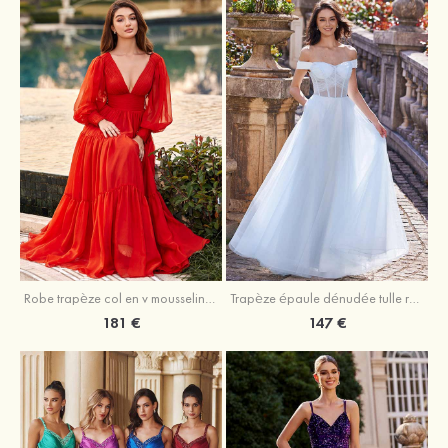
Robe trapèze col en v mousseline ras du sol robe de bal
Trapèze épaule dénudée tulle ras du sol robe de bal
181 €
147 €