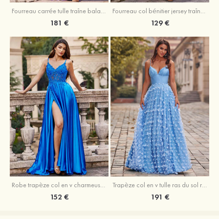
Fourreau carrée tulle traîne balayage robe de bal
Fourreau col bénitier jersey traîne balayage robe de bal
181 €
129 €
Robe trapèze col en v charmeuse traîne balayage robe de bal
Trapèze col en v tulle ras du sol robe de bal avec papillon
152 €
191 €