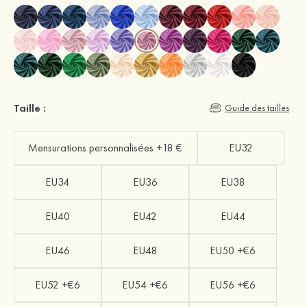
Taille :
Guide des tailles
Mensurations personnalisées +18 €
EU32
EU34
EU36
EU38
EU40
EU42
EU44
EU46
EU48
EU50 +€6
EU52 +€6
EU54 +€6
EU56 +€6