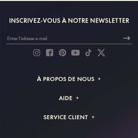
INSCRIVEZ-VOUS À NOTRE NEWSLETTER
À PROPOS DE NOUS
À propos de STACEES
AIDE
Livraison
FAQ
SERVICE CLIENT
Retour et remboursement
Suivi de commande
Guide des tailles
Projet personnalisé
Contactez-nous