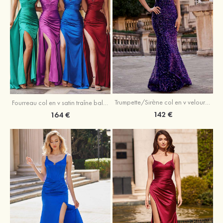
Trumpette/Sirène col en v velours paillettes traîne balayage robe de bal
Fourreau col en v satin traîne balayage robe de bal
142 €
164 €