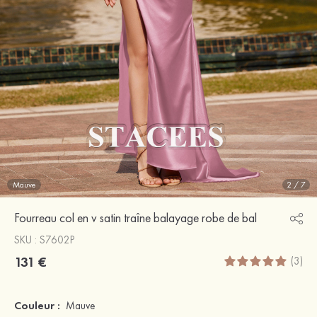
Mauve
2
/
7
Fourreau col en v satin traîne balayage robe de bal
SKU : S7602P
131 €
(3)
Couleur :
Mauve