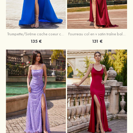
Trumpette/Sirène cache coeur charmeuse traîne balayage robe de bal
Fourreau col en v satin traîne balayage robe de bal
135 €
131 €