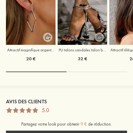
Attractif magnifique argent s925 zircon boucles d'oreilles
PU talons sandales talon bottier outdoor fête et soirée bal occasion spéciale mariage chaussures
20 €
32 €
2
AVIS DES CLIENTS
5.0
Partagez votre look pour obtenir
9 €
de réduction.