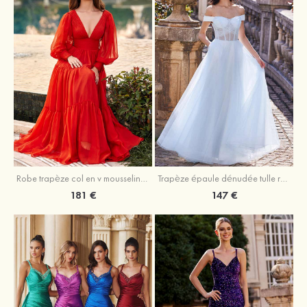
Robe trapèze col en v mousseline ras du sol robe de bal
Trapèze épaule dénudée tulle ras du sol robe de bal
181 €
147 €