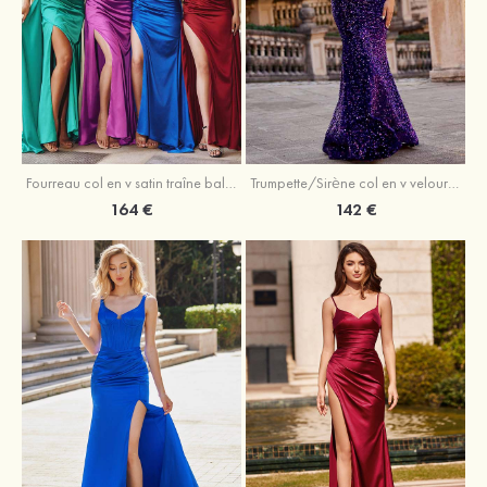
Trumpette/Sirène col en v velours paillettes traîne balayage robe de bal
Fourreau col en v satin traîne balayage robe de bal
142 €
164 €