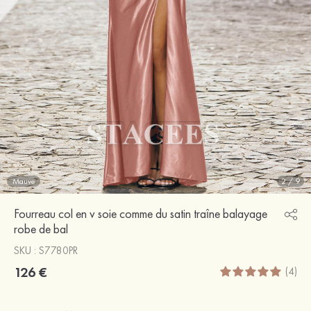
Mauve
2
/
9
Fourreau col en v soie comme du satin traîne balayage
robe de bal
SKU : S7780PR
126 €
(4)