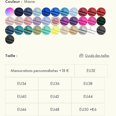
Couleur :
Mauve
Taille :
Guide des tailles
Mensurations personnalisées +18 €
EU32
EU34
EU36
EU38
EU40
EU42
EU44
EU46
EU48
EU50 +€6