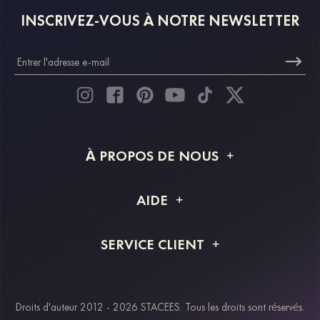
INSCRIVEZ-VOUS À NOTRE NEWSLETTER
À PROPOS DE NOUS
À propos de STACEES
AIDE
Livraison
FAQ
SERVICE CLIENT
Retour et remboursement
Suivi de commande
Guide des tailles
Projet personnalisé
Contactez-nous
Droits d'auteur 2012 - 2026 STACEES. Tous les droits sont réservés.
Modes de paiement