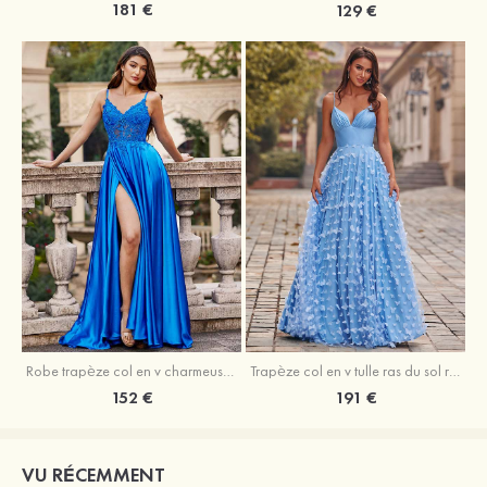
181 €
129 €
Robe trapèze col en v charmeuse traîne balayage robe de bal
Trapèze col en v tulle ras du sol robe de bal avec papillon
152 €
191 €
VU RÉCEMMENT