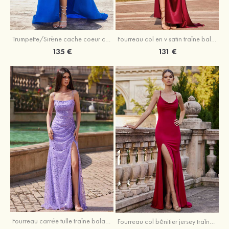
Trumpette/Sirène cache coeur charmeuse traîne balayage robe de bal
Fourreau col en v satin traîne balayage robe de bal
135 €
131 €
Fourreau carrée tulle traîne balayage robe de bal
Fourreau col bénitier jersey traîne balayage robe de bal