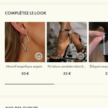
COMPLÉTEZ LE LOOK
Attractif magnifique argent s925 zircon boucles d'oreilles
PU talons sandales talon bottier outdoor fête et soirée bal occasion spéciale mariage chaussures
20 €
32 €
2