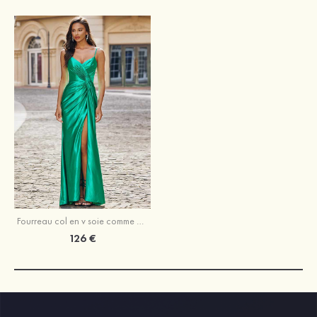
Fourreau col en v soie comme du satin traîne balayage robe de bal
126 €