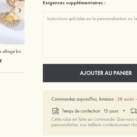
Exigences supplémentaires :
Exquis magnifique alliage boucles d'oreilles avec strass
Mariée onirique polyester soutien-gorge
€
12 €
AJOUTER AU PANIER
Commandez aujourd'hui, livraison :
28 août -
+
Temps de confection : 15 jours
Cette robe est faite sur commande. Que vous ch
personnalisées, nos tailleurs confectionnent 