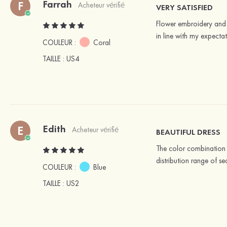
Farrah
F
Acheteur vérifié
VERY SATISFIED
Flower embroidery and s
in line with my expectat
COULEUR :
Coral
TAILLE
: US4
Edith
E
Acheteur vérifié
BEAUTIFUL DRESS
The color combination of
distribution range of s
COULEUR :
Blue
TAILLE
: US2