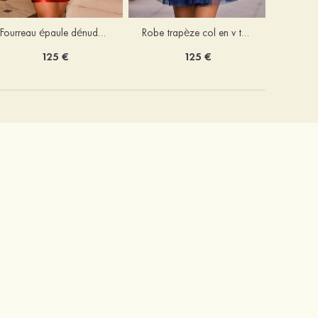
Fourreau épaule dénudée soie comme du satin courte/mini robe de fête de la rentrée
Robe trapèze col en v tulle courte/mini robe de fête de la rentrée avec poches paillettes
125 €
125 €