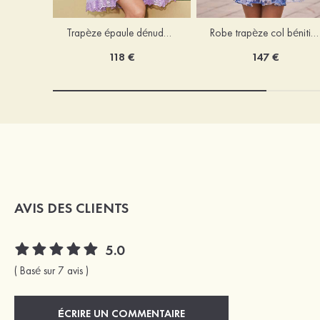
Trapèze épaule dénudée tulle courte/mini robe de fête de la rentrée avec paillettes
Robe trapèze col bénitier mousseline courte/mini robe de fête de la rentrée avec appliqué
118 €
147 €
AVIS DES CLIENTS
5.0
( Basé sur 7 avis )
ÉCRIRE UN COMMENTAIRE