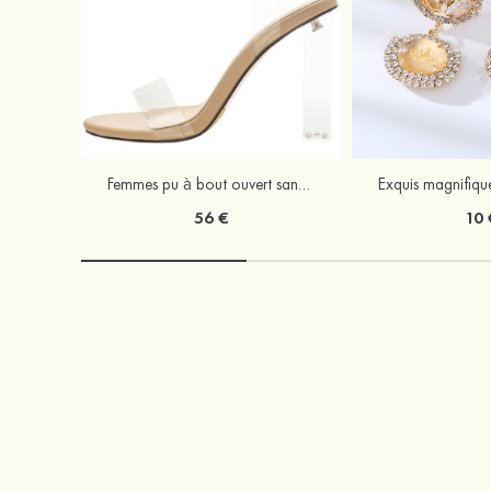
Femmes pu à bout ouvert sandales escarpins talon bottier outdoor chaussure
56 €
10 