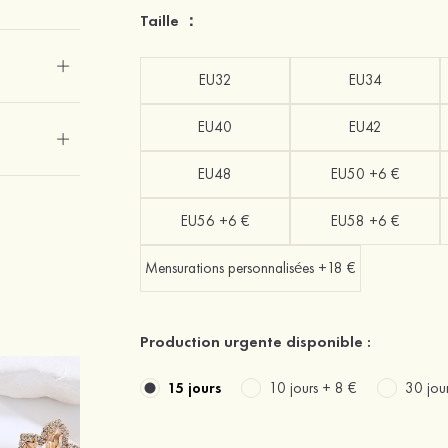
Taille ：
EU32
EU34
EU40
EU42
EU48
EU50 +6 €
EU56 +6 €
EU58 +6 €
Mensurations personnalisées +18 €
Production urgente disponible :
15 jours
10 jours +
8 €
30 jou