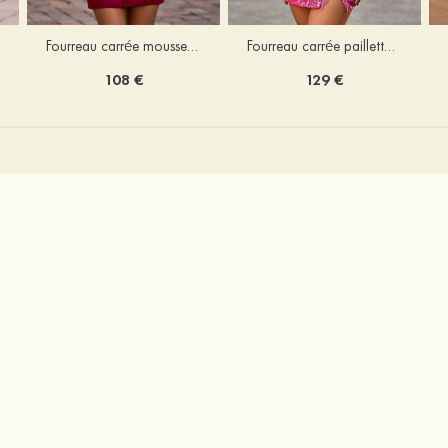
Fourreau carrée mousseline courte/mini robe de fête de la rentré avec volants
Fourreau carrée paillettes courte/mini robe de fête de la rentrée
108 €
129 €