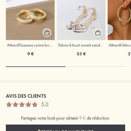
Attractif luxueux cuivre boucles d'oreilles avec zircone cubique
Talons à bout ouvert sandales cuir verni remise du diplôme chaussures de mode
9 €
53 €
2
AVIS DES CLIENTS
5.0
Partagez votre look pour obtenir
9 €
de réduction.