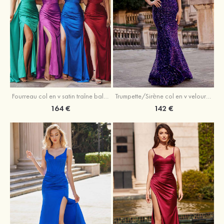
Trumpette/Sirène col en v velours paillettes traîne balayage robe de bal
Fourreau col en v satin traîne balayage robe de bal
142 €
164 €