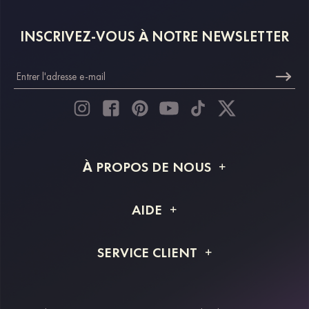
INSCRIVEZ-VOUS À NOTRE NEWSLETTER
À PROPOS DE NOUS
À propos de STACEES
AIDE
Livraison
FAQ
SERVICE CLIENT
Retour et remboursement
Suivi de commande
Guide des tailles
Projet personnalisé
Contactez-nous