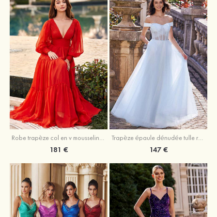
Robe trapèze col en v mousseline ras du sol robe de bal
Trapèze épaule dénudée tulle ras du sol robe de bal
181 €
147 €