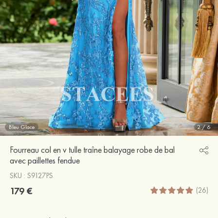
Bleu Glace
2
/
6
Fourreau col en v tulle traîne balayage robe de bal
avec paillettes fendue
SKU : S9127PS
179 €
(26)