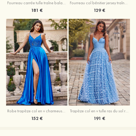
Fourreau carrée tulle traîne balayage robe de bal
Fourreau col bénitier jersey traîne balayage robe de bal
181 €
129 €
Robe trapèze col en v charmeuse traîne balayage robe de bal
Trapèze col en v tulle ras du sol robe de bal avec papillon
152 €
191 €