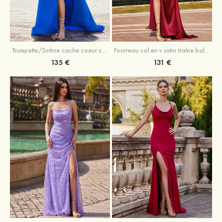
Trumpette/Sirène cache coeur charmeuse traîne balayage robe de bal
Fourreau col en v satin traîne balayage robe de bal
135 €
131 €