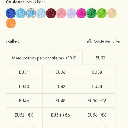
Couleur :
Bleu Glace
Taille :
Guide des tailles
Mensurations personnalisées +18 €
EU32
EU34
EU36
EU38
EU40
EU42
EU44
EU46
EU48
EU50 +€6
EU52 +€6
EU54 +€6
EU56 +€6