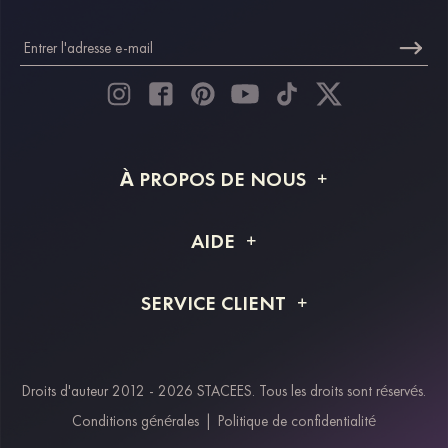
À PROPOS DE NOUS
À propos de STACEES
AIDE
Livraison
FAQ
SERVICE CLIENT
Retour et remboursement
Suivi de commande
Guide des tailles
Projet personnalisé
Contactez-nous
Droits d'auteur 2012 - 2026 STACEES. Tous les droits sont réservés.
Modes de paiement
Conditions générales
|
Politique de confidentialité
Klarna