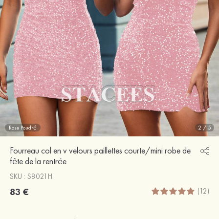
Rose Poudré
2
/
5
Fourreau col en v velours paillettes courte/mini robe de
fête de la rentrée
SKU : S8021H
83 €
(12)