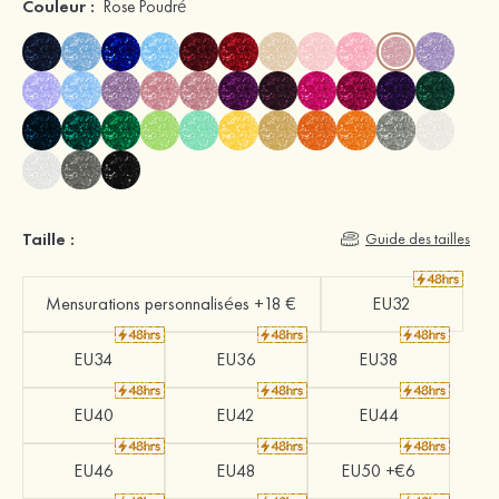
Couleur :
Rose Poudré
Taille :
Guide des tailles
Mensurations personnalisées +18 €
EU32
EU34
EU36
EU38
EU40
EU42
EU44
EU46
EU48
EU50 +€6