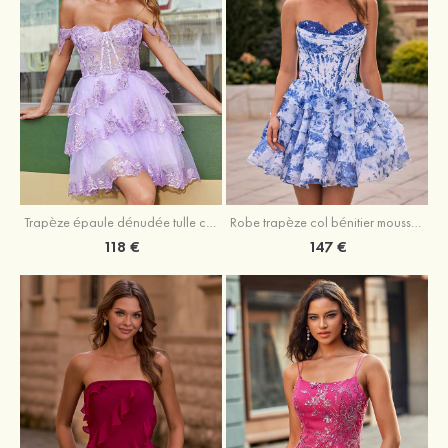
Trapèze épaule dénudée tulle courte/mini robe de fête de la rentrée avec paillettes
Robe trapèze col bénitier mousseline courte/mini robe de fête de la rentrée avec appliqué
118 €
147 €