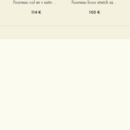
Fourreau licou stretch satin longueur cheville robe de demoiselle d'honneur
Fourreau col en v satin extensible ras du sol robe de demoiselle d'honneur
105 €
114 €