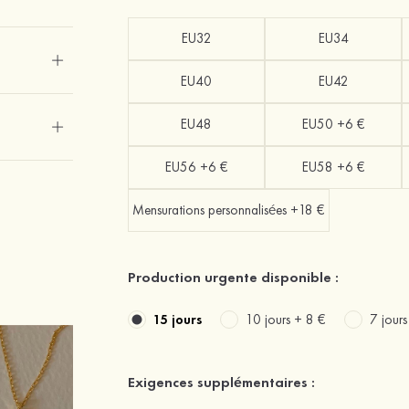
EU32
EU34
EU40
EU42
EU48
EU50 +6 €
EU56 +6 €
EU58 +6 €
Mensurations personnalisées +18 €
Production urgente disponible :
15 jours
10 jours +
8 €
7 jour
Exigences supplémentaires :