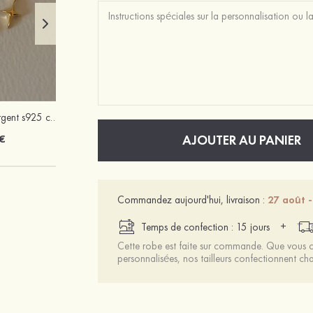
Attractif simple argent s925 colliers
PVC à bout ouvert sandaless talon bottier chaussures de mode
€
62 €
AJOUTER AU PANIER
Commandez aujourd'hui, livraison :
27 août -
+
Temps de confection : 15 jours
Cette robe est faite sur commande. Que vous ch
personnalisées, nos tailleurs confectionnent 