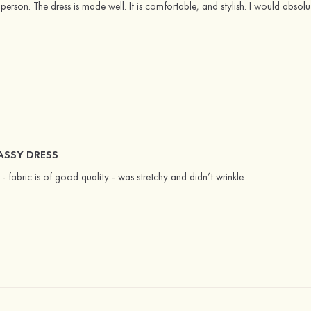
in person. The dress is made well. It is comfortable, and stylish. I would abso
ASSY DRESS
n - fabric is of good quality - was stretchy and didn’t wrinkle.