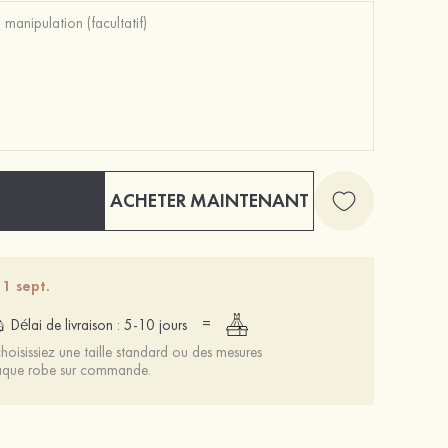
Mariée onirique polyester soutien-gorge
12 €
ACHETER MAINTENANT
 1 sept.
=
Délai de livraison : 5-10 jours
oisissiez une taille standard ou des mesures
chaque robe sur commande.