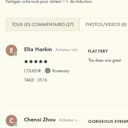
Partagez votre look pour obtenir
9 €
de réduction.
TOUS LES COMMENTAIRES (27)
PHOTOS/VIDEOS (0)
Ella Harkin
E
Acheteur vérifié
FLATTERY
The dress was great.
COULEUR :
Rosemary
TAILLE
: US16
Chenxi Zhou
C
Acheteur vérifié
GORGEOUS EVEN