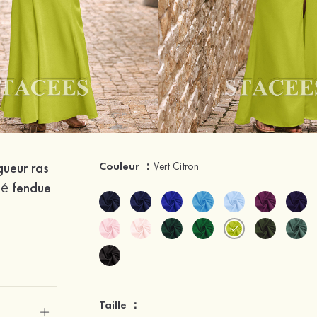
gueur ras
Couleur ：
Vert Citron
sé fendue
Taille ：