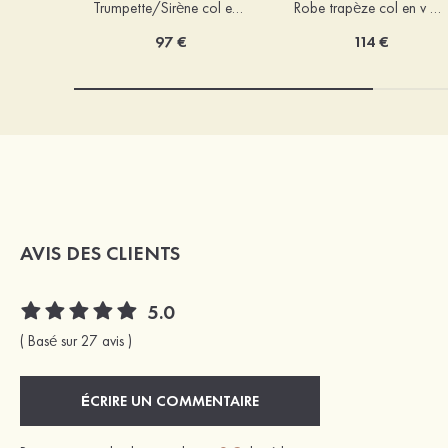
Trumpette/Sirène col en v jersey ras du sol robe de demoiselle d'honneur
Robe trapèze col en v mousseline ras du sol robe de demoiselle d'honneur
97 €
114 €
AVIS DES CLIENTS
5.0
( Basé sur 27 avis )
ÉCRIRE UN COMMENTAIRE