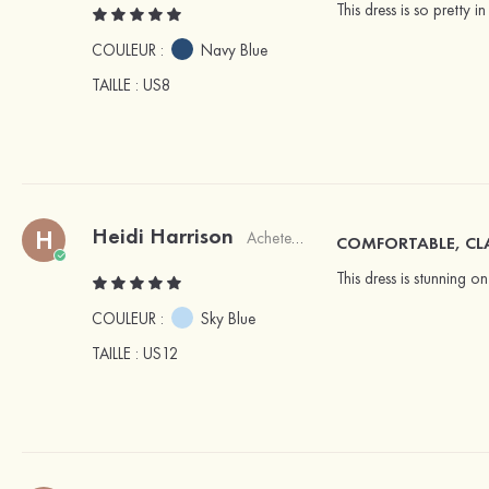
This dress is so pretty 
COULEUR :
Navy Blue
TAILLE
: US8
Heidi Harrison
H
Acheteur vérifié
COMFORTABLE, CL
This dress is stunning o
COULEUR :
Sky Blue
TAILLE
: US12