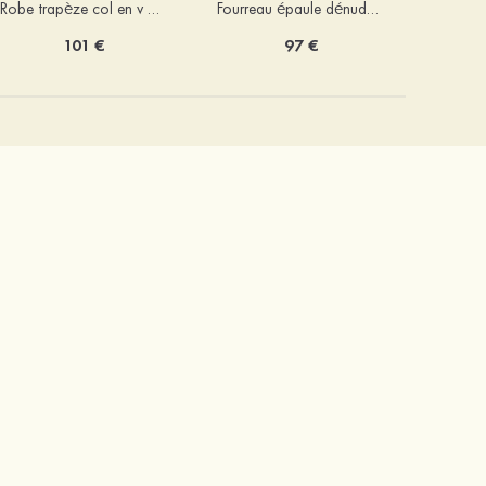
Robe trapèze col en v mousseline ras du sol robe de demoiselle d'honneur
Fourreau épaule dénudée satin extensible ras du sol robe de demoiselle d'honneur
101 €
97 €