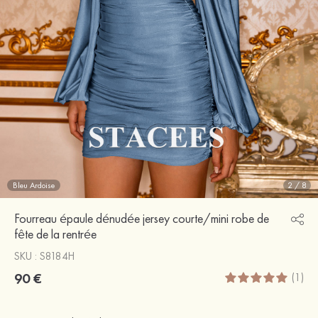
Bleu Ardoise
2
/
8
Fourreau épaule dénudée jersey courte/mini robe de
fête de la rentrée
SKU : S8184H
90 €
(1)