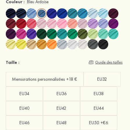
Couleur :
Bleu Ardoise
Taille :
Guide des tailles
Mensurations personnalisées +18 €
EU32
EU34
EU36
EU38
EU40
EU42
EU44
EU46
EU48
EU50 +€6