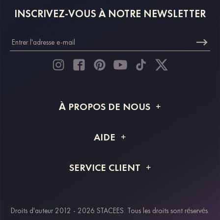
INSCRIVEZ-VOUS À NOTRE NEWSLETTER
À PROPOS DE NOUS
À propos de STACEES
AIDE
Livraison
FAQ
SERVICE CLIENT
Retour et remboursement
Suivi de commande
Guide des tailles
Projet personnalisé
Contactez-nous
Droits d'auteur 2012 - 2026 STACEES. Tous les droits sont réservés.
Modes de paiement