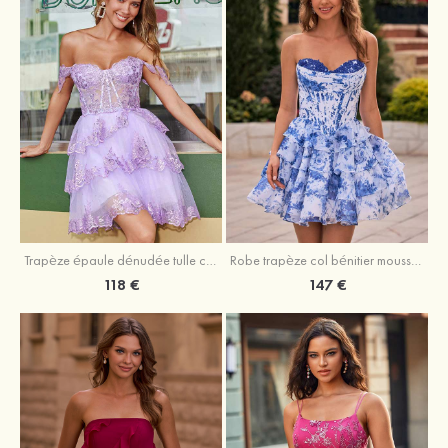
Trapèze épaule dénudée tulle courte/mini robe de fête de la rentrée avec paillettes
Robe trapèze col bénitier mousseline courte/mini robe de fête de la rentrée avec appliqué
118 €
147 €