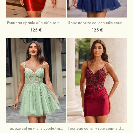
Fourreau épaule dénudée soie comme du satin courte/mini robe de fête de la rentrée
Robe trapèze col en v tulle courte/mini robe de fête de la rentrée avec poches paillettes
125 €
125 €
Trapèze col en v tulle courte/mini robe de fête de la rentrée avec perles
Fourreau col en v soie comme du satin courte/mini robe de fête de la rentrée avec paillettes