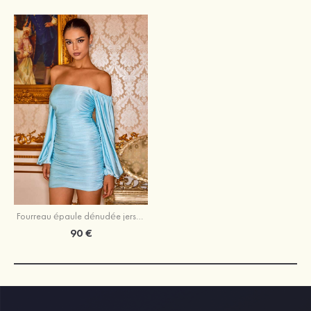
Fourreau épaule dénudée jersey courte/mini robe de fête de la rentrée
90 €