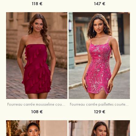
118 €
147 €
Fourreau carrée mousseline courte/mini robe de fête de la rentré avec volants
Fourreau carrée paillettes courte/mini robe de fête de la rentrée
108 €
129 €