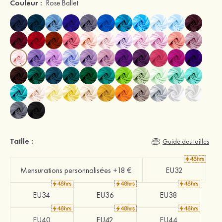
Couleur :
Rose Ballet
Taille :
Guide des tailles
Mensurations personnalisées +18 €
EU32
EU34
EU36
EU38
EU40
EU42
EU44