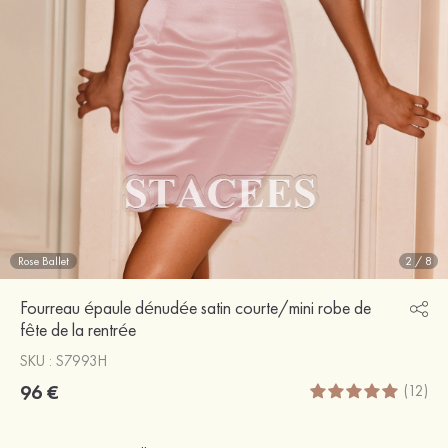
Rose Ballet
2
/
8
Fourreau épaule dénudée satin courte/mini robe de
fête de la rentrée
SKU : S7993H
96 €
(12)