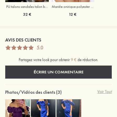
PU talons sandales talon bottier outdoor fête et soirée bal occasion spéciale mariage chaussures
Mariée onirique polyester soutien-gorge
32 €
12 €
AVIS DES CLIENTS
5.0
Partagez votre look pour obtenir
9 €
de réduction.
ÉCRIRE UN COMMENTAIRE
Photos/Vidéos des clients (3)
Voir Tout