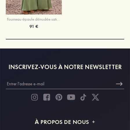
Fourreau épaule dénudée satin extensible longueur ras du sol robe de demoiselle d'honneur avec noeud papillon fendue
91 €
INSCRIVEZ-VOUS À NOTRE NEWSLETTER
À PROPOS DE NOUS