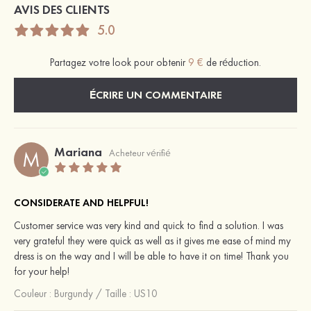
AVIS DES CLIENTS
5.0
Partagez votre look pour obtenir
9 €
de réduction.
ÉCRIRE UN COMMENTAIRE
Mariana
M
Acheteur vérifié
CONSIDERATE AND HELPFUL!
Customer service was very kind and quick to find a solution. I was
very grateful they were quick as well as it gives me ease of mind my
dress is on the way and I will be able to have it on time! Thank you
for your help!
Couleur :
Burgundy
/
Taille : US10