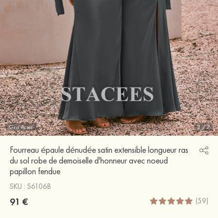
Gris Acier
2
/
7
Fourreau épaule dénudée satin extensible longueur ras
du sol robe de demoiselle d'honneur avec noeud
papillon fendue
SKU : S6106B
91 €
(59)