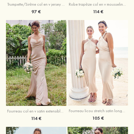
Trumpette/Sirène col en v jersey ras du sol robe de demoiselle d'honneur
Robe trapèze col en v mousseline ras du sol robe de demoiselle d'honneur
97 €
114 €
Fourreau licou stretch satin longueur cheville robe de demoiselle d'honneur
Fourreau col en v satin extensible ras du sol robe de demoiselle d'honneur
105 €
114 €