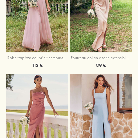
Fourreau col en v satin extensible asymétrique robe de demoiselle d'honneur
Robe trapèze col bénitier mousseline ras du sol robe de demoiselle d'honneur
89 €
112 €