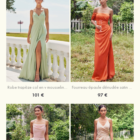
Robe trapèze col en v mousseline ras du sol robe de demoiselle d'honneur
Fourreau épaule dénudée satin extensible ras du sol robe de demoiselle d'honneur
101 €
97 €