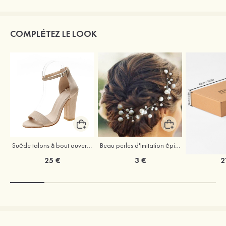
COMPLÉTEZ LE LOOK
Suède talons à bout ouvert sandales talon bottier chaussures pour les soirées
Beau perles d'Imitation épingles à cheveux coiffe
25 €
3 €
2